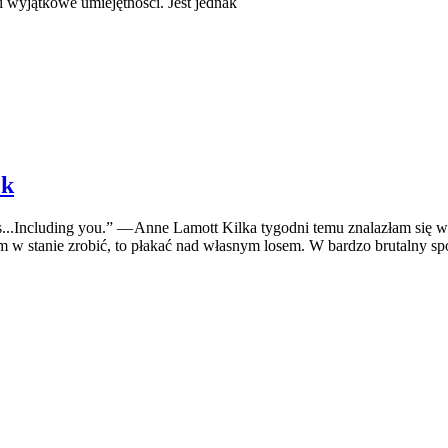
ni wyjątkowe umiejętności. Jest jednak
ek
utes...Including you.” — Anne Lamott Kilka tygodni temu znalazłam s
łam w stanie zrobić, to płakać nad własnym losem. W bardzo brutalny 