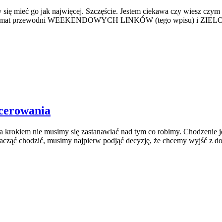
ię mieć go jak najwięcej. Szczęście. Jestem ciekawa czy wiesz czym ta
m jako temat przewodni WEEKENDOWYCH LINKÓW (tego wpisu) i ZIE
erowania
 za krokiem nie musimy się zastanawiać nad tym co robimy. Chodzenie j
zacząć chodzić, musimy najpierw podjąć decyzję, że chcemy wyjść z 