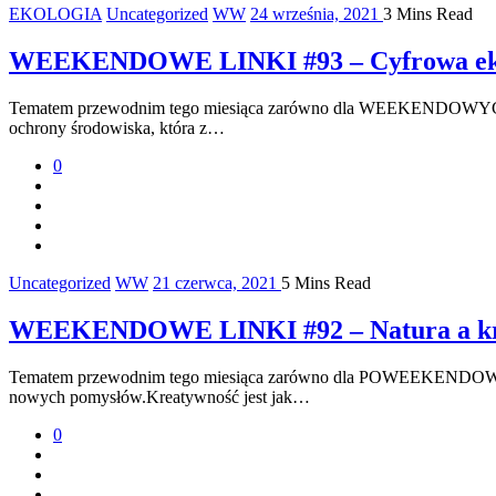
EKOLOGIA
Uncategorized
WW
24 września, 2021
3 Mins Read
WEEKENDOWE LINKI #93 – Cyfrowa ek
Tematem przewodnim tego miesiąca zarówno dla WEEKENDOWYCH 
ochrony środowiska, która z…
0
Uncategorized
WW
21 czerwca, 2021
5 Mins Read
WEEKENDOWE LINKI #92 – Natura a kr
Tematem przewodnim tego miesiąca zarówno dla POWEEKENDOWYC
nowych pomysłów.Kreatywność jest jak…
0