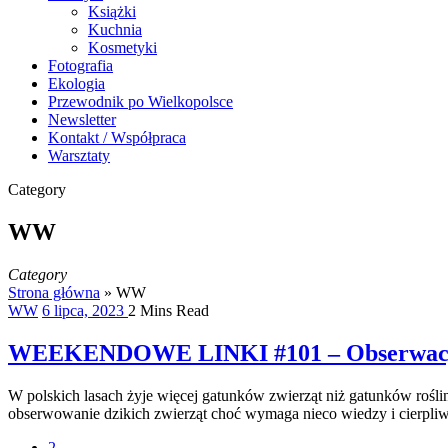
Książki
Kuchnia
Kosmetyki
Fotografia
Ekologia
Przewodnik po Wielkopolsce
Newsletter
Kontakt / Współpraca
Warsztaty
Category
WW
Category
Strona główna
»
WW
WW
6 lipca, 2023
2 Mins Read
WEEKENDOWE LINKI #101 – Obserwacja
W polskich lasach żyje więcej gatunków zwierząt niż gatunków roślin
obserwowanie dzikich zwierząt choć wymaga nieco wiedzy i cierpliwoś
2