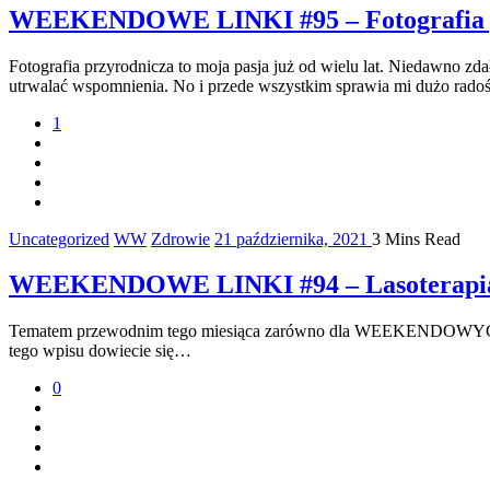
WEEKENDOWE LINKI #95 – Fotografia p
Fotografia przyrodnicza to moja pasja już od wielu lat. Niedawno zd
utrwalać wspomnienia. No i przede wszystkim sprawia mi dużo radośc
1
Uncategorized
WW
Zdrowie
21 października, 2021
3 Mins Read
WEEKENDOWE LINKI #94 – Lasoterapi
Tematem przewodnim tego miesiąca zarówno dla WEEKENDOWYCH LI
tego wpisu dowiecie się…
0