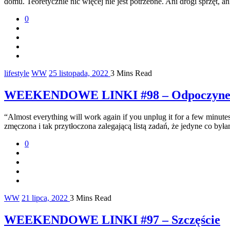
domu. Teoretycznie nic więcej nie jest potrzebne. Ani drogi sprzęt, a
0
lifestyle
WW
25 listopada, 2022
3 Mins Read
WEEKENDOWE LINKI #98 – Odpoczyn
“Almost everything will work again if you unplug it for a few min
zmęczona i tak przytłoczona zalegającą listą zadań, że jedyne co by
0
WW
21 lipca, 2022
3 Mins Read
WEEKENDOWE LINKI #97 – Szczęście