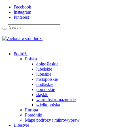
Facebook
Instagram
Pinterest
Podróże
Polska
dolnośląskie
lubelskie
lubuskie
małopolskie
podlaskie
pomorskie
śląskie
warmińsko-mazurskie
wielkopolska
Europa
Poradniki
Mapa podróży i mikrowypraw
Lifestyle