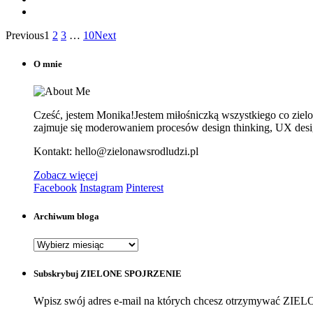
Previous
1
2
3
…
10
Next
O mnie
Cześć, jestem Monika!Jestem miłośniczką wszystkiego co zielone
zajmuje się moderowaniem procesów design thinking, UX design
Kontakt: hello@zielonawsrodludzi.pl
Zobacz więcej
Facebook
Instagram
Pinterest
Archiwum bloga
Archiwum
bloga
Subskrybuj ZIELONE SPOJRZENIE
Wpisz swój adres e-mail na których chcesz otrzymywać Z