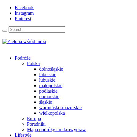
Facebook
Instagram
Pinterest
Podróże
Polska
dolnośląskie
lubelskie
lubuskie
małopolskie
podlaskie
pomorskie
śląskie
warmińsko-mazurskie
wielkopolska
Europa
Poradniki
Mapa podróży i mikrowypraw
Lifestyle