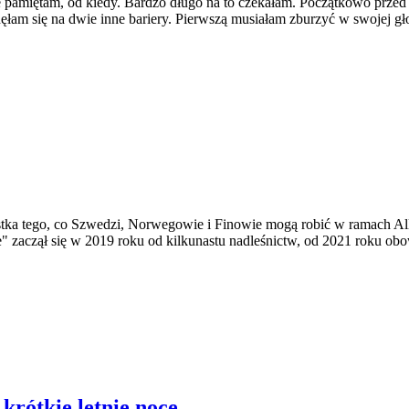
ie pamiętam, od kiedy. Bardzo długo na to czekałam. Początkowo przed 
ęłam się na dwie inne bariery. Pierwszą musiałam zburzyć w swojej gł
tka tego, co Szwedzi, Norwegowie i Finowie mogą robić w ramach All
" zaczął się w 2019 roku od kilkunastu nadleśnictw, od 2021 roku obow
krótkie letnie noce