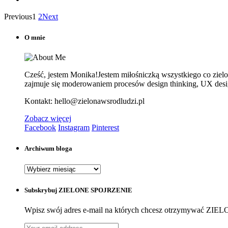
Previous
1
2
Next
O mnie
Cześć, jestem Monika!Jestem miłośniczką wszystkiego co zielone
zajmuje się moderowaniem procesów design thinking, UX design
Kontakt: hello@zielonawsrodludzi.pl
Zobacz więcej
Facebook
Instagram
Pinterest
Archiwum bloga
Archiwum
bloga
Subskrybuj ZIELONE SPOJRZENIE
Wpisz swój adres e-mail na których chcesz otrzymywać Z