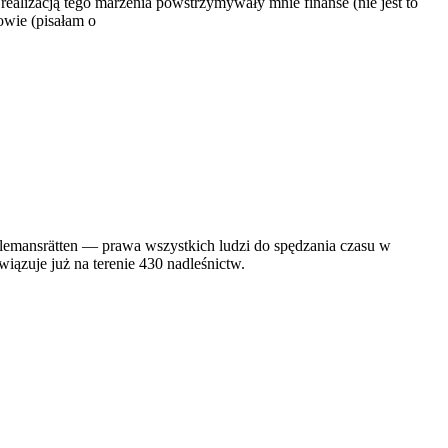
realizacją tego marzenia powstrzymywały mnie finanse (nie jest to
owie (pisałam o
emansrätten — prawa wszystkich ludzi do spędzania czasu w
iązuje już na terenie 430 nadleśnictw.