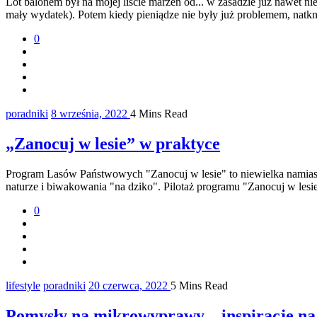
Lot balonem był na mojej liście marzeń od... w zasadzie już nawet n
mały wydatek). Potem kiedy pieniądze nie były już problemem, natkn
0
poradniki
8 września, 2022
4 Mins Read
„Zanocuj w lesie” w praktyce
Program Lasów Państwowych "Zanocuj w lesie" to niewielka namias
naturze i biwakowania "na dziko". Pilotaż programu "Zanocuj w lesie
0
lifestyle
poradniki
20 czerwca, 2022
5 Mins Read
Pomysły na mikrowyprawy – inspiracje na 