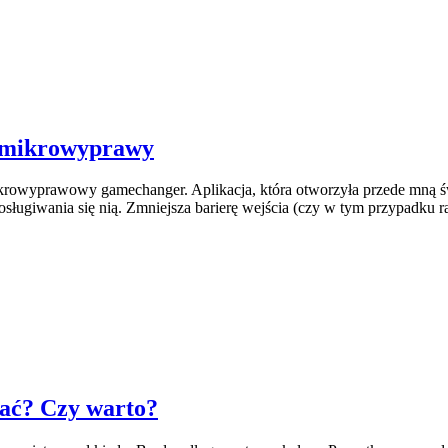
a mikrowyprawy
krowyprawowy gamechanger. Aplikacja, która otworzyła przede mną świ
osługiwania się nią. Zmniejsza barierę wejścia (czy w tym przypadku 
wać? Czy warto?