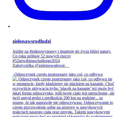
zielonawsrodludzi
Jeżdżę na #mikrowyprawy i inspiruję do życia bliżej natury.
Co roku próbuję 52 nowych rzeczy
#52newthingschallenge2024
Założycielka @zielonowglowie__
„Odpoczynek często postrzegany jako coś, co odbywa