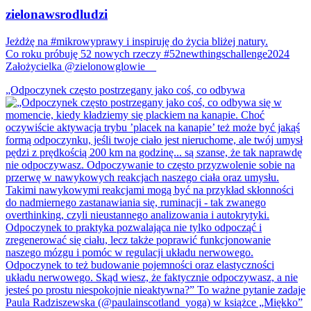
zielonawsrodludzi
Jeżdżę na #mikrowyprawy i inspiruję do życia bliżej natury.
Co roku próbuję 52 nowych rzeczy #52newthingschallenge2024
Założycielka @zielonowglowie__
„Odpoczynek często postrzegany jako coś, co odbywa