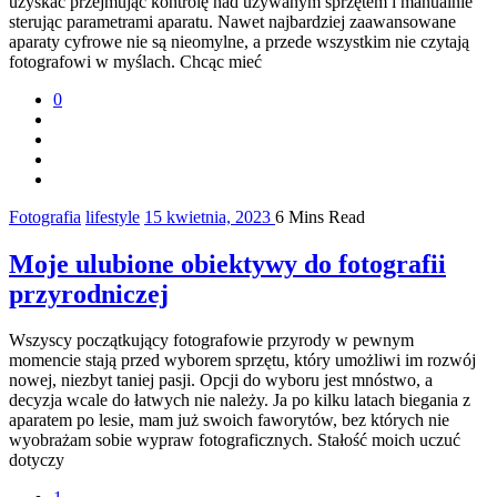
uzyskać przejmując kontrolę nad używanym sprzętem i manualnie
sterując parametrami aparatu. Nawet najbardziej zaawansowane
aparaty cyfrowe nie są nieomylne, a przede wszystkim nie czytają
fotografowi w myślach. Chcąc mieć
0
Fotografia
lifestyle
15 kwietnia, 2023
6 Mins Read
Moje ulubione obiektywy do fotografii
przyrodniczej
Wszyscy początkujący fotografowie przyrody w pewnym
momencie stają przed wyborem sprzętu, który umożliwi im rozwój
nowej, niezbyt taniej pasji. Opcji do wyboru jest mnóstwo, a
decyzja wcale do łatwych nie należy. Ja po kilku latach biegania z
aparatem po lesie, mam już swoich faworytów, bez których nie
wyobrażam sobie wypraw fotograficznych. Stałość moich uczuć
dotyczy