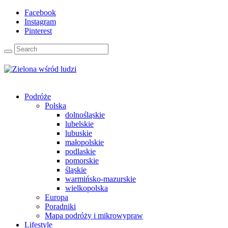
Facebook
Instagram
Pinterest
Podróże
Polska
dolnośląskie
lubelskie
lubuskie
małopolskie
podlaskie
pomorskie
śląskie
warmińsko-mazurskie
wielkopolska
Europa
Poradniki
Mapa podróży i mikrowypraw
Lifestyle