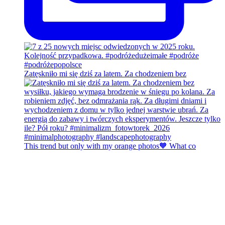
Zatęskniło mi się dziś za latem. Za chodzeniem bez
This trend but only with my orange photos🧡 What co