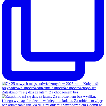
Zatęskniło mi się dziś za latem. Za chodzeniem bez