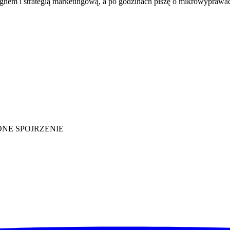
em i strategią marketingową, a po godzinach piszę o mikrowyprawach, 
IELONE SPOJRZENIE