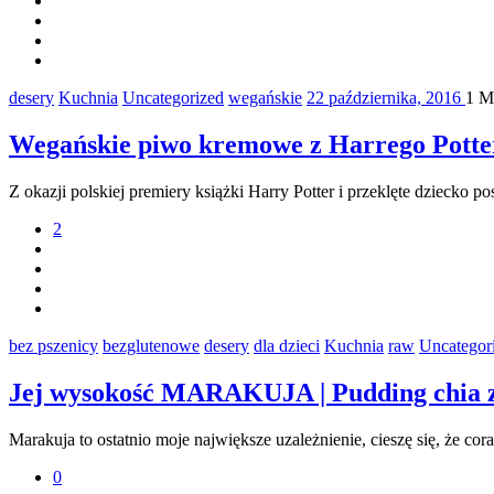
desery
Kuchnia
Uncategorized
wegańskie
22 października, 2016
1 M
Wegańskie piwo kremowe z Harrego Potte
Z okazji polskiej premiery książki Harry Potter i przeklęte dzieck
2
bez pszenicy
bezglutenowe
desery
dla dzieci
Kuchnia
raw
Uncategor
Jej wysokość MARAKUJA | Pudding chia z 
Marakuja to ostatnio moje największe uzależnienie, cieszę się, że c
0