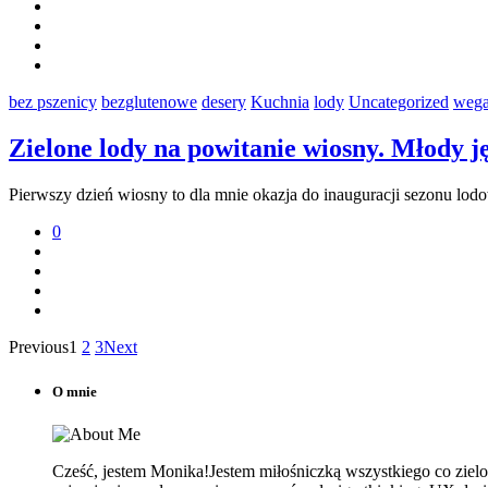
bez pszenicy
bezglutenowe
desery
Kuchnia
lody
Uncategorized
wega
Zielone lody na powitanie wiosny. Młody j
Pierwszy dzień wiosny to dla mnie okazja do inauguracji sezonu lo
0
Previous
1
2
3
Next
O mnie
Cześć, jestem Monika!Jestem miłośniczką wszystkiego co zielone