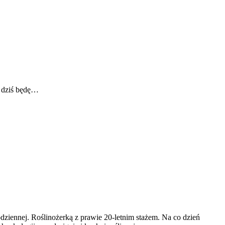
a dziś będę…
codziennej. Roślinożerką z prawie 20-letnim stażem. Na co dzień