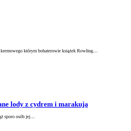
 piwa kremowego którym bohaterowie książek Rowling…
ane lody z cydrem i marakują
iąż sporo osób jej…