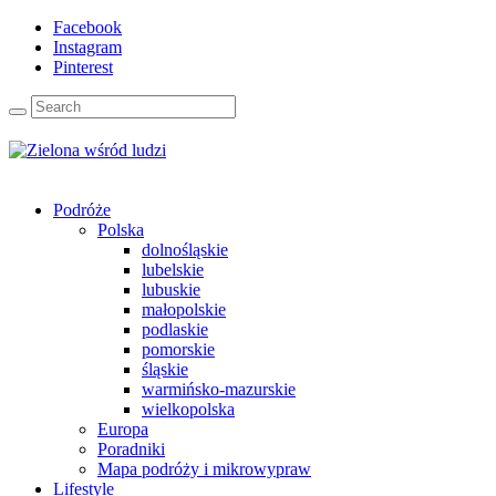
Facebook
Instagram
Pinterest
Podróże
Polska
dolnośląskie
lubelskie
lubuskie
małopolskie
podlaskie
pomorskie
śląskie
warmińsko-mazurskie
wielkopolska
Europa
Poradniki
Mapa podróży i mikrowypraw
Lifestyle