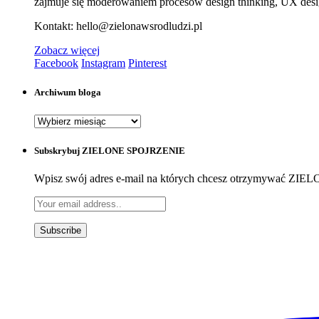
zajmuje się moderowaniem procesów design thinking, UX design
Kontakt: hello@zielonawsrodludzi.pl
Zobacz więcej
Facebook
Instagram
Pinterest
Archiwum bloga
Archiwum
bloga
Subskrybuj ZIELONE SPOJRZENIE
Wpisz swój adres e-mail na których chcesz otrzymywać Z