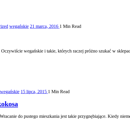
ized
wegańskie
21 marca, 2016
1 Min Read
y:) Oczywiście wegańskie i takie, których raczej próżno szukać w 
wegańskie
15 lipca, 2015
1 Min Read
kokosa
 Wracanie do pustego mieszkania jest takie przygnębiające. Kiedy nie