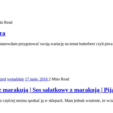
in Read
ra
o postanowiłam przygotować swoją wariację na temat butterbeer czyli
ized
wegańskie
17 maja, 2016
2 Mins Read
marakują | Sos sałatkowy z marakują | Pij
oraz częściej można spotkać ją w sklepach. Mam jednak wrażenie, że wc