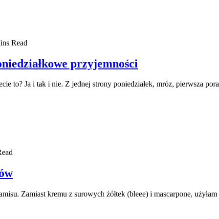
ins Read
oniedziałkowe przyjemności
ie to? Ja i tak i nie. Z jednej strony poniedziałek, mróz, pierwsza p
Read
ców
ramisu. Zamiast kremu z surowych żółtek (bleee) i mascarpone, uży