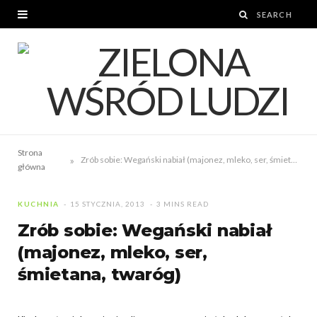
Strona
»
Zrób sobie: Wegański nabiał (majonez, mleko, ser, śmietana, twaróg)
główna
KUCHNIA
15 STYCZNIA, 2013
3 MINS READ
Zrób sobie: Wegański nabiał
(majonez, mleko, ser,
śmietana, twaróg)