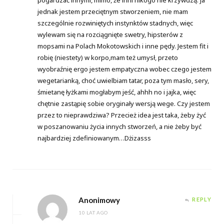
jednak jestem przeciętnym stworzeniem, nie mam
szczególnie rozwiniętych instynktów stadnych, więc
wylewam się na rozciągnięte swetry, hipsterów z
mopsami na Polach Mokotowskich i inne pędy. Jestem fit i
robię (niestety) w korpo,mam też umysł, przeto
wyobraźnię ergo jestem empatyczna wobec czego jestem
wegetarianką, choć uwielbiam tatar, poza tym masło, sery,
śmietanę łyżkami mogłabym jeść, ahhh no i jajka, więc
chętnie zastąpię sobie oryginały wersją wege. Czy jestem
przez to nieprawdziwa? Przecież idea jest taka, żeby żyć
w poszanowaniu życia innych stworzeń, a nie żeby być
najbardziej zdefiniowanym…Dżizasss
Anonimowy
REPLY
10 LAT AGO