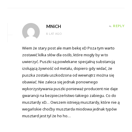
MNiCH
REPLY
8 LAT AGO
Wiem że stary post ale mam bekę xD Poza tym warto
zostawić kilka słów dla osób, które mogły by w to
uwierzyć. Puszki są powlekane specjalną substancją
izolującą żywność od metalu, dopiero gdy widać, że
puszka została uszkodzona od wewnątrz można się
obawiać. Nie zaleca się jednak ponownego
wykorzystywania puszki ponieważ producent nie daje
gwarancji na bezpieczeństwo takiego zabiegu. Co do
musztardy xD… Owszem istnieją musztardy, które nie ą
wegańskie choćby musztarda miodowa jednak typów
musztard jest tyl że ho ho…