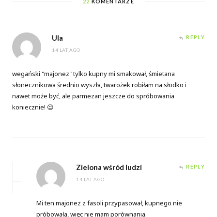
22
KOMENTARZE
Ula
REPLY
14 LAT AGO
wegański "majonez" tylko kupny mi smakował, śmietana
słonecznikowa średnio wyszła, twarożek robiłam na słodko i
nawet może być, ale parmezan jeszcze do spróbowania
koniecznie! 😉
Zielona wśród ludzi
REPLY
14 LAT AGO
Mi ten majonez z fasoli przypasował, kupnego nie
próbowała, więc nie mam porównania.