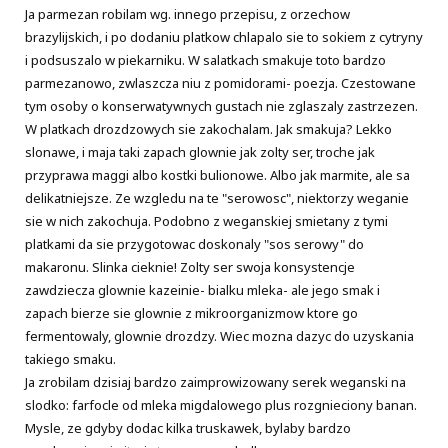
Ja parmezan robilam wg. innego przepisu, z orzechow
brazylijskich, i po dodaniu platkow chlapalo sie to sokiem z cytryny
i podsuszalo w piekarniku. W salatkach smakuje toto bardzo
parmezanowo, zwlaszcza niu z pomidorami- poezja. Czestowane
tym osoby o konserwatywnych gustach nie zglaszaly zastrzezen.
W platkach drozdzowych sie zakochalam. Jak smakuja? Lekko
slonawe, i maja taki zapach glownie jak zolty ser, troche jak
przyprawa maggi albo kostki bulionowe. Albo jak marmite, ale sa
delikatniejsze. Ze wzgledu na te "serowosc", niektorzy weganie
sie w nich zakochuja. Podobno z weganskiej smietany z tymi
platkami da sie przygotowac doskonaly "sos serowy" do
makaronu. Slinka cieknie! Zolty ser swoja konsystencje
zawdziecza glownie kazeinie- bialku mleka- ale jego smak i
zapach bierze sie glownie z mikroorganizmow ktore go
fermentowaly, glownie drozdzy. Wiec mozna dazyc do uzyskania
takiego smaku.
Ja zrobilam dzisiaj bardzo zaimprowizowany serek weganski na
slodko: farfocle od mleka migdalowego plus rozgnieciony banan.
Mysle, ze gdyby dodac kilka truskawek, bylaby bardzo