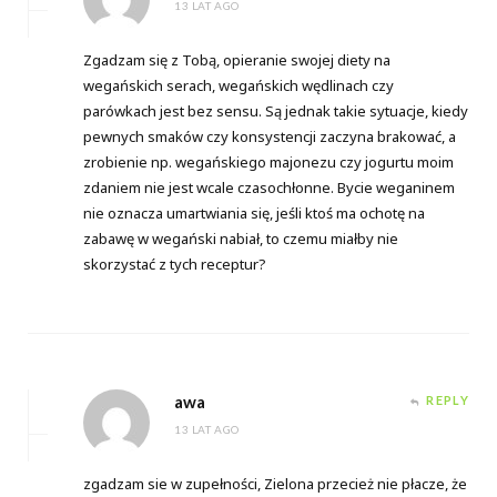
13 LAT AGO
Zgadzam się z Tobą, opieranie swojej diety na
wegańskich serach, wegańskich wędlinach czy
parówkach jest bez sensu. Są jednak takie sytuacje, kiedy
pewnych smaków czy konsystencji zaczyna brakować, a
zrobienie np. wegańskiego majonezu czy jogurtu moim
zdaniem nie jest wcale czasochłonne. Bycie weganinem
nie oznacza umartwiania się, jeśli ktoś ma ochotę na
zabawę w wegański nabiał, to czemu miałby nie
skorzystać z tych receptur?
awa
REPLY
13 LAT AGO
zgadzam sie w zupełności, Zielona przecież nie płacze, że