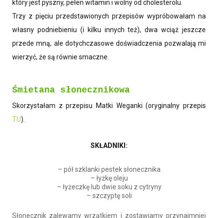
który jest pyszny, pełen witamin i wolny od cholesterolu.
Trzy z pięciu przedstawionych przepisów wypróbowałam na
własny podniebieniu (i kilku innych też), dwa wciąż jeszcze
przede mną, ale dotychczasowe doświadczenia pozwalają mi
wierzyć, że są równie smaczne.
Śmietana słonecznikowa
Skorzystałam z przepisu Matki Weganki (oryginalny przepis
TU
).
SKŁADNIKI:
– pół szklanki pestek słonecznika
– łyżkę oleju
– łyżeczkę lub dwie soku z cytryny
– szczyptę soli
Słonecznik zalewamy wrzątkiem i zostawiamy przynajmniej