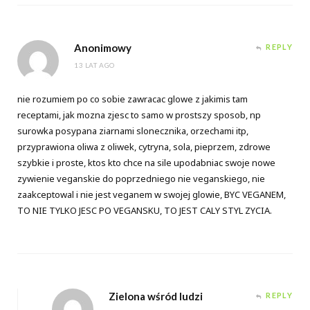
Anonimowy
REPLY
13 LAT AGO
nie rozumiem po co sobie zawracac glowe z jakimis tam
receptami, jak mozna zjesc to samo w prostszy sposob, np
surowka posypana ziarnami slonecznika, orzechami itp,
przyprawiona oliwa z oliwek, cytryna, sola, pieprzem, zdrowe
szybkie i proste, ktos kto chce na sile upodabniac swoje nowe
zywienie veganskie do poprzedniego nie veganskiego, nie
zaakceptowal i nie jest veganem w swojej glowie, BYC VEGANEM,
TO NIE TYLKO JESC PO VEGANSKU, TO JEST CALY STYL ZYCIA.
Zielona wśród ludzi
REPLY