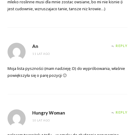
mleko roslinne musi dla mnie zostac owsiane, bo mi nie kisnie (i
jest cudownie, wzruszajaco tanie, tansze niz krowie…)
An
REPLY
11 LAT AGO
Moja lista pyszności (mam nadzieję :D) do wypróbowania, właśnie
powiększyła się o parę pozycji 🙂
Hungry Woman
REPLY
10 LAT AGO
polecam twarożek z tofu – w smaku do złudzenia przypomina