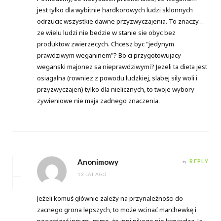
jest tylko dla wybitnie hardkorowych ludzi sklonnych
odrzucic wszystkie dawne przyzwyczajenia. To znaczy…
ze wielu ludzi nie bedzie w stanie sie obyc bez
produktow zwierzecych. Chcesz byc "jedynym
prawdziwym weganinem"? Bo ci przygotowujacy
weganski majonez sa nieprawdziwymi? Jezeli ta dieta jest
osiagalna (rowniez z powodu ludzkiej, slabej sily woli i
przyzwyczajen) tylko dla nielicznych, to twoje wybory
zywieniowe nie maja zadnego znaczenia.
Anonimowy
REPLY
13 LAT AGO
Jeżeli komuś głównie zależy na przynależności do
zacnego grona lepszych, to może wcinać marchewkę i
pogardzać innymi, mimo, że inni nikogo nie krzywdzą. Ja