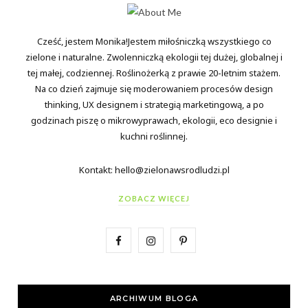
Cześć, jestem Monika!Jestem miłośniczką wszystkiego co
zielone i naturalne. Zwolenniczką ekologii tej dużej, globalnej i
tej małej, codziennej. Roślinożerką z prawie 20-letnim stażem.
Na co dzień zajmuje się moderowaniem procesów design
thinking, UX designem i strategią marketingową, a po
godzinach piszę o mikrowyprawach, ekologii, eco designie i
kuchni roślinnej.
Kontakt: hello@zielonawsrodludzi.pl
ZOBACZ WIĘCEJ
F
I
P
a
n
i
c
s
n
ARCHIWUM BLOGA