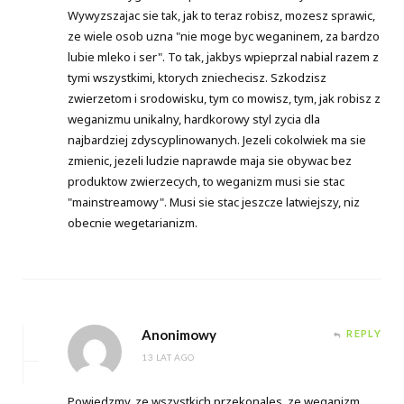
Wywyzszajac sie tak, jak to teraz robisz, mozesz sprawic,
ze wiele osob uzna "nie moge byc weganinem, za bardzo
lubie mleko i ser". To tak, jakbys wpieprzal nabial razem z
tymi wszystkimi, ktorych zniechecisz. Szkodzisz
zwierzetom i srodowisku, tym co mowisz, tym, jak robisz z
weganizmu unikalny, hardkorowy styl zycia dla
najbardziej zdyscyplinowanych. Jezeli cokolwiek ma sie
zmienic, jezeli ludzie naprawde maja sie obywac bez
produktow zwierzecych, to weganizm musi sie stac
"mainstreamowy". Musi sie stac jeszcze latwiejszy, niz
obecnie wegetarianizm.
Anonimowy
REPLY
13 LAT AGO
Powiedzmy, ze wszystkich przekonales, ze weganizm