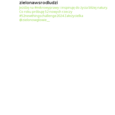
zielonawsrodludzi
Jeżdżę na #mikrowyprawy i inspiruję do życia bliżej natury.
Co roku próbuję 52 nowych rzeczy
#52newthingschallenge2024
Założycielka
@zielonowglowie__