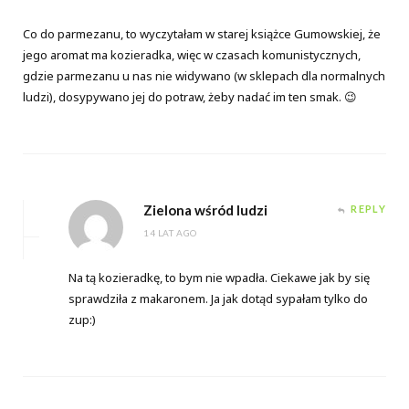
Co do parmezanu, to wyczytałam w starej książce Gumowskiej, że
jego aromat ma kozieradka, więc w czasach komunistycznych,
gdzie parmezanu u nas nie widywano (w sklepach dla normalnych
ludzi), dosypywano jej do potraw, żeby nadać im ten smak. 😉
Zielona wśród ludzi
REPLY
14 LAT AGO
Na tą kozieradkę, to bym nie wpadła. Ciekawe jak by się
sprawdziła z makaronem. Ja jak dotąd sypałam tylko do
zup:)