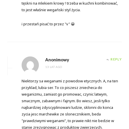
tęskni na mlekiem krowy ! trzeba w kuchni kombinować,
to jest właśnie wegański styl życia.
i przestań pisać to przez "v" 😀
Anonimowy
REPLY
13 LAT AGO
Niektorzy sa weganami z powodow etycznych. A, na ten
przyklad, lubia ser. To co piszesz zniecheca do
weganizmu, zamiast go promowac, czynic latwym,
smacznym, zabawnym i fajnym. Bo wiesz, jesli tylko
najbardziej zdyscyplinowani ludzie, sklonni do konca
zycia jesc marchewke ze slonecznikiem, beda
"prawdziwymi weganami", to prawie nikt nie bedzie w
stanie zrezygnowac z produktow zwierzecych.