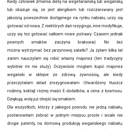
Kiedy człowiek zmienia dietę na wegetariańską lub wegańską
lub okazuje się, że jest alergikiem lub rozczarowany jest
jakością powszechnie dostępnego na rynku nabiału, uczy się
gotować od nowa. Z niektórych dań rezygnuje, inne modyfikuje,
uczy się też gotować całkiem nowe potrawy. Czasem jednak
pewnych smaków zaczyna brakować. No ileż
można wytrzymać bez jarzynowej sałatki? Ja żyłam kilka lat
zanim nauczyłam się robić własny majonez (ten tradycyjny
wybitnie mi nie służy). Oczywiście mogłam kupić majonez
wegański w sklepie ze zdrową żywnością, ale kiedy
przeczytałam skład zrezygnowałam. Utwardzony tłuszcz
roślinny, koktajl różnej maści E-dodatków, a cena z kosmosu.
Dziękuję, wolę już obejść się smakiem.
Dla wszystkich, którzy z jakiegoś powodu nie jedzą nabiału,
postanowiłam zebrać w jednym miejscu proste i wcale nie
drogie patenty, na domową produkcję wegańskiego nabiału,