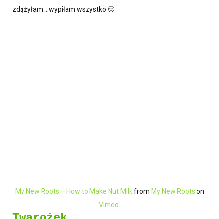
zdążyłam….wypiłam wszystko 🙂
My New Roots – How to Make Nut Milk
from
My New Roots
on
Vimeo
.
Twarożek