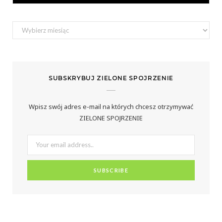
e
t
t
b
a
e
Archiwum
bloga
o
g
r
o
r
e
SUBSKRYBUJ ZIELONE SPOJRZENIE
k
a
s
m
t
Wpisz swój adres e-mail na których chcesz otrzymywać
ZIELONE SPOJRZENIE