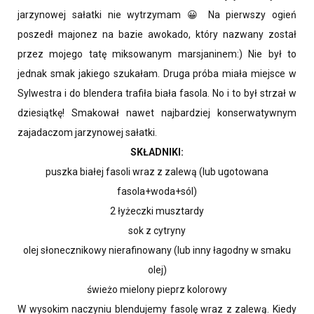
jarzynowej sałatki nie wytrzymam 😀 Na pierwszy ogień
poszedł majonez na bazie awokado, który nazwany został
przez mojego tatę miksowanym marsjaninem:) Nie był to
jednak smak jakiego szukałam. Druga próba miała miejsce w
Sylwestra i do blendera trafiła biała fasola. No i to był strzał w
dziesiątkę! Smakował nawet najbardziej konserwatywnym
zajadaczom jarzynowej sałatki.
SKŁADNIKI:
puszka białej fasoli wraz z zalewą (lub ugotowana
fasola+woda+sól)
2 łyżeczki musztardy
sok z cytryny
olej słonecznikowy nierafinowany (lub inny łagodny w smaku
olej)
świeżo mielony pieprz kolorowy
W wysokim naczyniu blendujemy fasolę wraz z zalewą. Kiedy