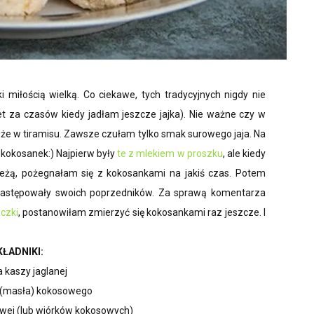
iłością wielką. Co ciekawe, tych tradycyjnych nigdy nie
t za czasów kiedy jadłam jeszcze jajka). Nie ważne czy w
boże w tiramisu. Zawsze czułam tylko smak surowego jaja. Na
kokosanek:) Najpierw były
te z mlekiem w proszku
, ale kiedy
eżą, pożegnałam się z kokosankami na jakiś czas. Potem
 zastępowały swoich poprzedników. Za sprawą komentarza
czki
, postanowiłam zmierzyć się kokosankami raz jeszcze. I
KŁADNIKI:
a kaszy jaglanej
 (masła) kokosowego
sowej (lub wiórków kokosowych)