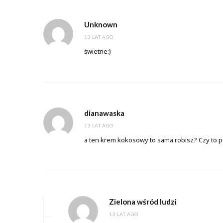
Unknown
13 LAT AGO
świetne:)
dianawaska
13 LAT AGO
a ten krem kokosowy to sama robisz? Czy to 
Zielona wśród ludzi
13 LAT AGO