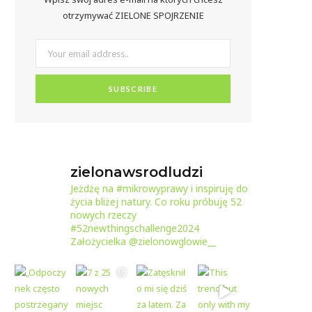
otrzymywać ZIELONE SPOJRZENIE
zielonawsrodludzi
Jeżdżę na #mikrowyprawy i inspiruję do
życia bliżej natury.
Co roku próbuję 52
nowych rzeczy
#52newthingschallenge2024
Założycielka @zielonowglowie__