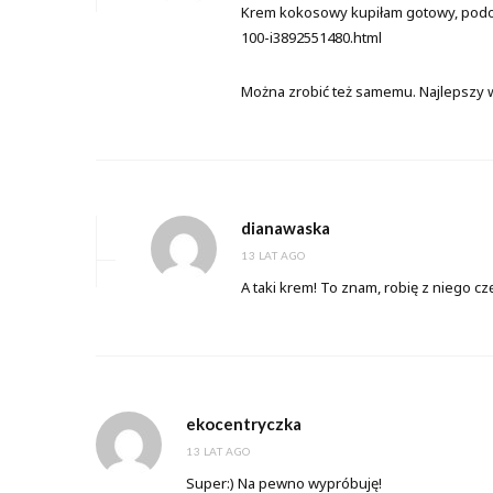
Krem kokosowy kupiłam gotowy, pod
100-i3892551480.html
Można zrobić też samemu. Najlepszy 
dianawaska
13 LAT AGO
A taki krem! To znam, robię z niego c
ekocentryczka
13 LAT AGO
Super:) Na pewno wypróbuję!