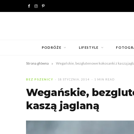
F
I
P
a
n
i
c
s
n
e
t
t
PODRÓŻE
LIFESTYLE
FOTOGR
b
a
e
»
Strona główna
Wegańskie, bezglutenowe kokosanki z kaszą jagl
o
g
r
o
r
e
BEZ PSZENICY
18 STYCZNIA, 2014
1 MIN READ
Wegańskie, bezglut
k
a
s
kaszą jaglaną
m
t