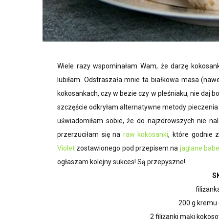
Wiele razy wspominałam Wam, że darzę kokosanki m
lubiłam. Odstraszała mnie ta białkowa masa (nawe
kokosankach, czy w bezie czy w pleśniaku, nie daj 
szczęście odkryłam alternatywne metody pieczenia 
uświadomiłam sobie, że do najzdrowszych nie nal
przerzuciłam się na
raw kokosanki
, które godnie
Violet
zostawionego pod przepisem na
jaglane babe
ogłaszam kolejny sukces! Są przepyszne!
S
filiżank
200 g kremu
2 filiżanki mąki koko