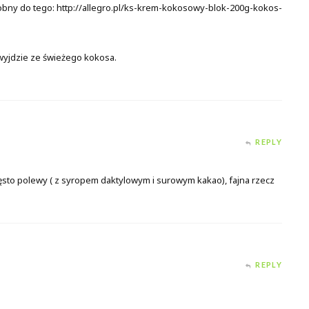
obny do tego:
http://allegro.pl/ks-krem-kokosowy-blok-200g-kokos-
wyjdzie ze świeżego kokosa.
REPLY
zęsto polewy ( z syropem daktylowym i surowym kakao), fajna rzecz
REPLY