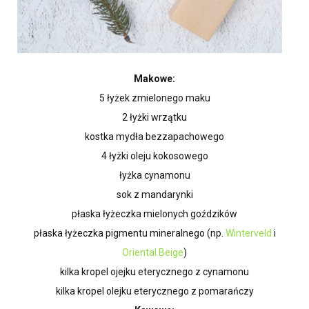
Makowe:
5 łyżek zmielonego maku
2 łyżki wrzątku
kostka mydła bezzapachowego
4 łyżki oleju kokosowego
łyżka cynamonu
sok z mandarynki
płaska łyżeczka mielonych goździków
płaska łyżeczka pigmentu mineralnego (np.
Winterveld
i
Oriental Beige
)
kilka kropel ojejku eterycznego z cynamonu
kilka kropel olejku eterycznego z pomarańczy