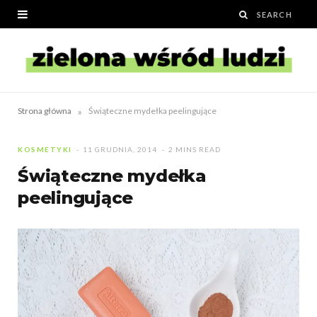
»
Strona główna
Świąteczne mydełka peelingujące
KOSMETYKI
11 GRUDNIA, 2014
2 MINS READ
Świąteczne mydełka
peelingujące