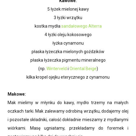
Kawowe:
5 łyżek mielonej kawy
3 łyżki wrzątku
kostka mydła
s
andałowego Alterra
4 łyżki oleju kokosowego
łyżka cynamonu
płaska łyżeczka mielonych goździków
płaska łyżeczka pigmentu mineralnego
(np.
Winterveld
i
Oriental Beige
)
kilka kropel ojejku eterycznego z cynamonu
Makowe:
Mak mielimy w młynku do kawy, mydło trzemy na małych
oczkach tarki. Mak zalewamy odrobiną wrzątku, dodajemy olej
i pozostałe składniki, całość dokładnie mieszamy z mydlanymi
wiórkami. Masę ugniatamy, przekładamy do foremek i