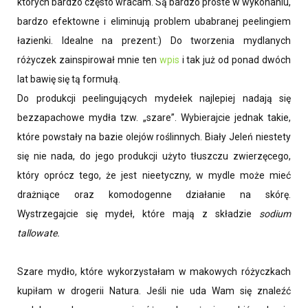
których bardzo często wracam. Są bardzo proste w wykonaniu,
bardzo efektowne i eliminują problem ubabranej peelingiem
łazienki. Idealne na prezent:) Do tworzenia mydlanych
różyczek zainspirował mnie ten
wpis
i tak już od ponad dwóch
lat bawię się tą formułą.
Do produkcji peelingujących mydełek najlepiej nadają się
bezzapachowe mydła tzw. „szare”. Wybierajcie jednak takie,
które powstały na bazie olejów roślinnych. Biały Jeleń niestety
się nie nada, do jego produkcji użyto tłuszczu zwierzęcego,
który oprócz tego, że jest nieetyczny, w mydle może mieć
drażniące oraz komodogenne działanie na skórę.
Wystrzegajcie się mydeł, które mają z składzie
sodium
tallowate.
Szare mydło, które wykorzystałam w makowych różyczkach
kupiłam w drogerii Natura. Jeśli nie uda Wam się znaleźć