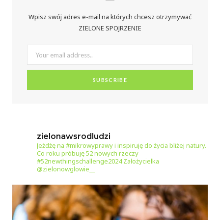
m
t
Wpisz swój adres e-mail na których chcesz otrzymywać
ZIELONE SPOJRZENIE
zielonawsrodludzi
Jeżdżę na #mikrowyprawy i inspiruję do życia bliżej natury.
Co roku próbuję 52 nowych rzeczy
#52newthingschallenge2024
Założycielka
@zielonowglowie__