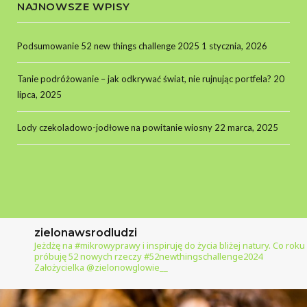
NAJNOWSZE WPISY
Podsumowanie 52 new things challenge 2025
1 stycznia, 2026
Tanie podróżowanie – jak odkrywać świat, nie rujnując portfela?
20
lipca, 2025
Lody czekoladowo-jodłowe na powitanie wiosny
22 marca, 2025
zielonawsrodludzi
Jeżdżę na #mikrowyprawy i inspiruję do życia bliżej natury.
Co roku
próbuję 52 nowych rzeczy #52newthingschallenge2024
Założycielka @zielonowglowie__