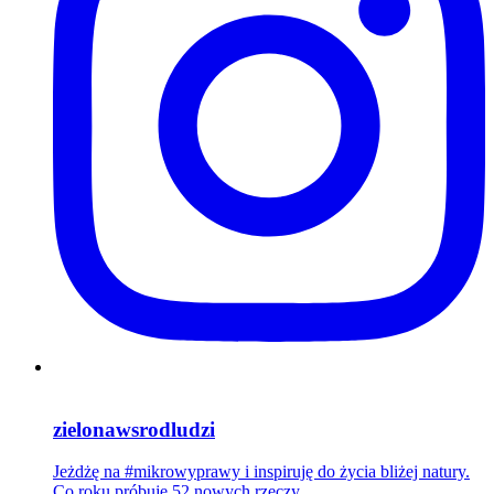
zielonawsrodludzi
Jeżdżę na #mikrowyprawy i inspiruję do życia bliżej natury.
Co roku próbuję 52 nowych rzeczy