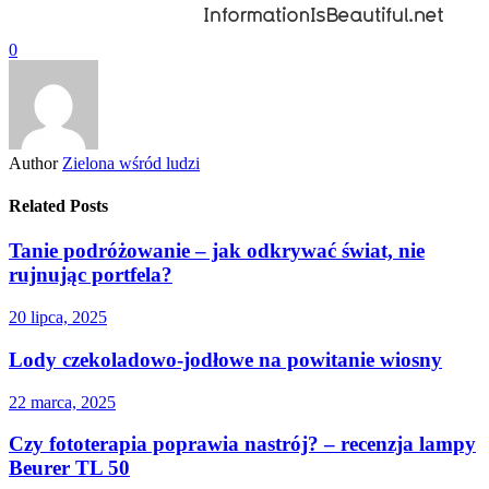
0
Author
Zielona wśród ludzi
Related Posts
Tanie podróżowanie – jak odkrywać świat, nie
rujnując portfela?
20 lipca, 2025
Lody czekoladowo-jodłowe na powitanie wiosny
22 marca, 2025
Czy fototerapia poprawia nastrój? – recenzja lampy
Beurer TL 50