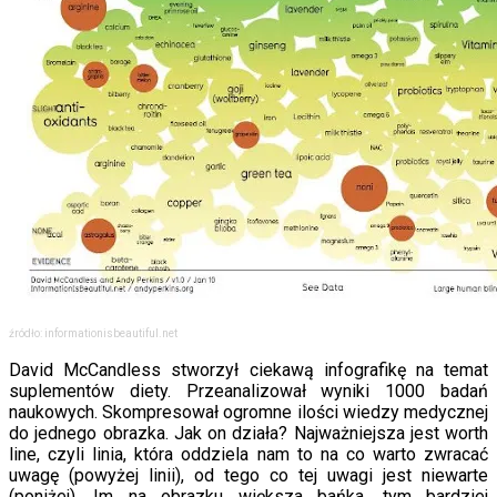
źródło: informationisbeautiful.net
David McCandless stworzył ciekawą infografikę na temat
suplementów diety. Przeanalizował wyniki 1000 badań
naukowych. Skompresował ogromne ilości wiedzy medycznej
do jednego obrazka. Jak on działa? Najważniejsza jest worth
line, czyli linia, która oddziela nam to na co warto zwracać
uwagę (powyżej linii), od tego co tej uwagi jest niewarte
(poniżej). Im na obrazku większa bańka, tym bardziej