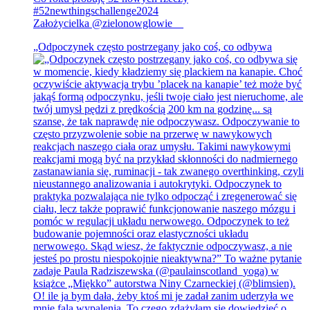
#52newthingschallenge2024
Założycielka @zielonowglowie__
„Odpoczynek często postrzegany jako coś, co odbywa