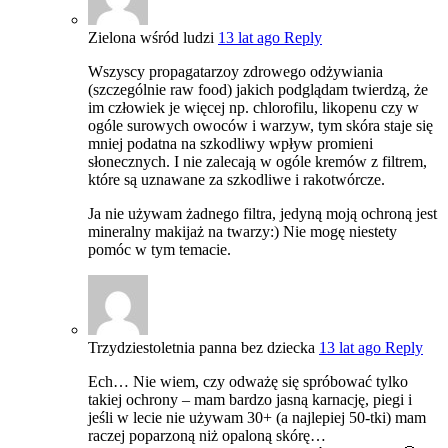
Zielona wśród ludzi
13 lat ago
Reply
Wszyscy propagatarzoy zdrowego odżywiania
(szczególnie raw food) jakich podglądam twierdzą, że
im człowiek je więcej np. chlorofilu, likopenu czy w
ogóle surowych owoców i warzyw, tym skóra staje się
mniej podatna na szkodliwy wpływ promieni
słonecznych. I nie zalecają w ogóle kremów z filtrem,
które są uznawane za szkodliwe i rakotwórcze.
Ja nie używam żadnego filtra, jedyną moją ochroną jest
mineralny makijaż na twarzy:) Nie mogę niestety
pomóc w tym temacie.
Trzydziestoletnia panna bez dziecka
13 lat ago
Reply
Ech… Nie wiem, czy odważę się spróbować tylko
takiej ochrony – mam bardzo jasną karnację, piegi i
jeśli w lecie nie używam 30+ (a najlepiej 50-tki) mam
raczej poparzoną niż opaloną skórę…