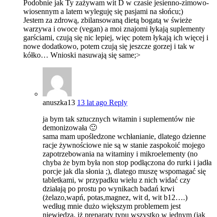
Podobnie jak Ty zażywam wit D w czasie jesienno-zimowo-
wiosennym a latem wyleguję się pasjami na słońcu;)
Jestem za zdrową, zbilansowaną dietą bogatą w świeże
warzywa i owoce (vegan) a moi znajomi łykają suplementy
garściami, czują się nic lepiej, więc potem łykają ich więcej i
nowe dodatkowo, potem czują się jeszcze gorzej i tak w
kółko… Wnioski nasuwają się same;>
anuszka13
13 lat ago
Reply
ja bym tak sztucznych witamin i suplementów nie
demonizowała 🙂
sama mam upośledzone wchłanianie, dlatego dzienne
racje żywnościowe nie są w stanie zaspokoić mojego
zapotrzebowania na witaminy i mikroelementy (no
chyba że bym była non stop podłączona do rurki i jadła
porcje jak dla słonia ;), dlatego muszę wspomagać się
tabletkami, w przypadku wielu z nich widać czy
działają po prostu po wynikach badań krwi
(żelazo,wapń, potas,magnez, wit d, wit b12….)
według mnie dużo większym problemem jest
niewiedza, iż preparaty typu wszystko w jednym (jak