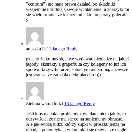
"centrum") nie mają prawa działać, bo składniki
wzajemnie utrudniają swoje wchłanianie- a zdarzyło mi
się wielokrotnie, że lekarze mi takie preparaty polecali
;/
anuszka13
13 lat ago
Reply
ps. a to że komuś się chce wydawać pieniądze na jakieś
jagody, ekstrakty z grapefruita czy kolageny to już ich
sprawa- krzywdy raczej sobie tym nie zrobią, a zawsze
jest szansa, że zadziała efekt placebo :)))
Zielona wśród ludzi
13 lat ago
Reply
Jeśli ktoś ma takie problemy z wchłanianiem jak ty, to
oczywiście, że nie ma się co na suplementy obrażać.
Ale jak widzę ludzi, którzy zupki w proszku jedzą na
obiad, a potem łykają witaminki i się dziwią, że ciągle