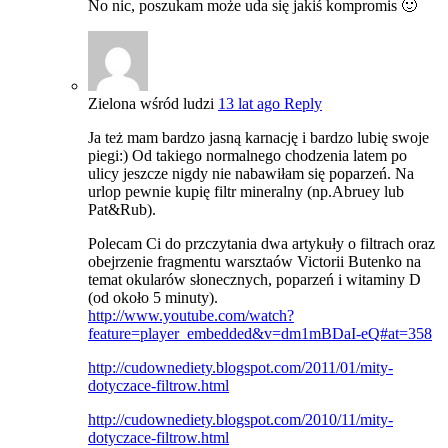
No nic, poszukam może uda się jakiś kompromis 🙂
Zielona wśród ludzi
13 lat ago
Reply
Ja też mam bardzo jasną karnację i bardzo lubię swoje
piegi:) Od takiego normalnego chodzenia latem po
ulicy jeszcze nigdy nie nabawiłam się poparzeń. Na
urlop pewnie kupię filtr mineralny (np.Abruey lub
Pat&Rub).
Polecam Ci do przczytania dwa artykuły o filtrach oraz
obejrzenie fragmentu warsztaów Victorii Butenko na
temat okularów słonecznych, poparzeń i witaminy D
(od około 5 minuty).
http://www.youtube.com/watch?
feature=player_embedded&v=dm1mBDaI-eQ#at=358
http://cudownediety.blogspot.com/2011/01/mity-
dotyczace-filtrow.html
http://cudownediety.blogspot.com/2010/11/mity-
dotyczace-filtrow.html