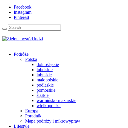
Facebook
Instagram
Pinterest
Podróże
Polska
dolnośląskie
lubelskie
lubuskie
małopolskie
podlaskie
pomorskie
śląskie
warmińsko-mazurskie
wielkopolska
Europa
Poradniki
Mapa podróży i mikrowypraw
Lifestyle