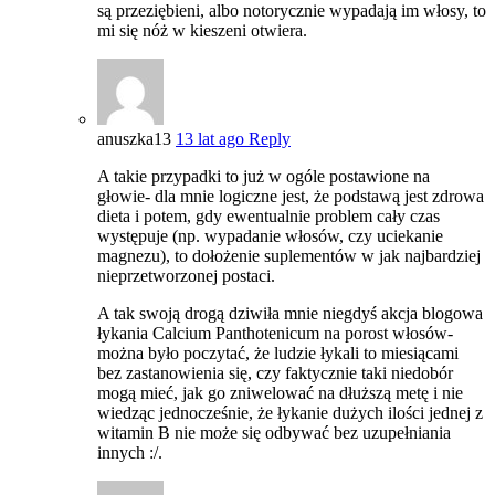
są przeziębieni, albo notorycznie wypadają im włosy, to
mi się nóż w kieszeni otwiera.
anuszka13
13 lat ago
Reply
A takie przypadki to już w ogóle postawione na
głowie- dla mnie logiczne jest, że podstawą jest zdrowa
dieta i potem, gdy ewentualnie problem cały czas
występuje (np. wypadanie włosów, czy uciekanie
magnezu), to dołożenie suplementów w jak najbardziej
nieprzetworzonej postaci.
A tak swoją drogą dziwiła mnie niegdyś akcja blogowa
łykania Calcium Panthotenicum na porost włosów-
można było poczytać, że ludzie łykali to miesiącami
bez zastanowienia się, czy faktycznie taki niedobór
mogą mieć, jak go zniwelować na dłuższą metę i nie
wiedząc jednocześnie, że łykanie dużych ilości jednej z
witamin B nie może się odbywać bez uzupełniania
innych :/.