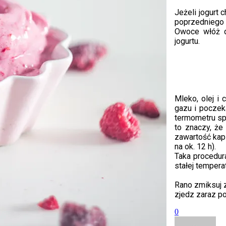
Jeżeli jogurt
poprzedniego 
Owoce włóż d
jogurtu.
Mleko, olej i 
gazu i poczeka
termometru spr
to znaczy, że
zawartość kaps
na ok. 12 h).
Taka procedura
stałej tempera
Rano zmiksuj 
zjedz zaraz p
0