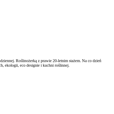
codziennej. Roślinożerką z prawie 20-letnim stażem. Na co dzień
ekologii, eco designie i kuchni roślinnej.