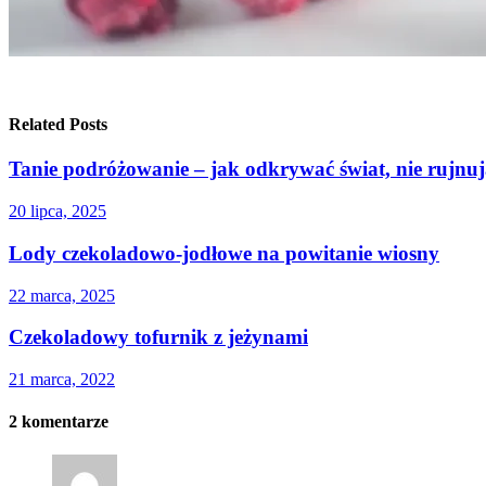
Related Posts
Tanie podróżowanie – jak odkrywać świat, nie rujnuj
20 lipca, 2025
Lody czekoladowo-jodłowe na powitanie wiosny
22 marca, 2025
Czekoladowy tofurnik z jeżynami
21 marca, 2022
2
komentarze