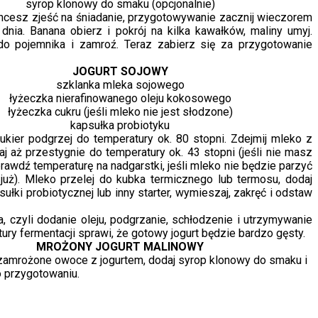
syrop klonowy do smaku (opcjonalnie)
 chcesz zjeść na śniadanie, przygotowywanie zacznij wieczorem
dnia. Banana obierz i pokrój na kilka kawałków, maliny umyj.
o pojemnika i zamroź. Teraz zabierz się za przygotowanie
JOGURT SOJOWY
szklanka mleka sojowego
łyżeczka nierafinowanego oleju kokosowego
łyżeczka cukru (jeśli mleko nie jest słodzone)
kapsułka probiotyku
cukier podgrzej do temperatury ok. 80 stopni. Zdejmij mleko z
j aż przestygnie do temperatury ok. 43 stopni (jeśli nie masz
awdź temperaturę na nadgarstki, jeśli mleko nie będzie parzyć
 już). Mleko przelej do kubka termicznego lub termosu, dodaj
ułki probiotycznej lub inny starter, wymieszaj, zakręć i odstaw
, czyli dodanie oleju, podgrzanie, schłodzenie i utrzymywanie
tury fermentacji sprawi, że gotowy jogurt będzie bardzo gęsty.
MROŻONY JOGURT MALINOWY
zamrożone owoce z jogurtem, dodaj syrop klonowy do smaku i
o przygotowaniu.