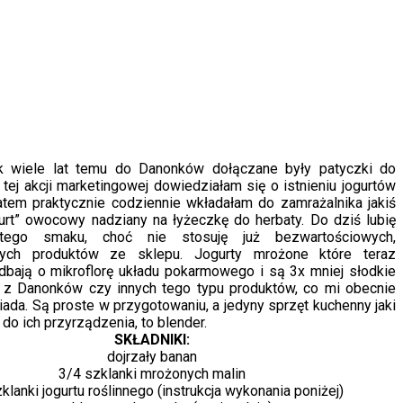
ak wiele lat temu do Danonków dołączane były patyczki do
tej akcji marketingowej dowiedziałam się o istnieniu jogurtów
atem praktycznie codziennie wkładałam do zamrażalnika jakiś
urt” owocowy nadziany na łyżeczkę do herbaty. Do dziś lubię
ego smaku, choć nie stosuję już bezwartościowych,
nych produktów ze sklepu. Jogurty mrożone które teraz
dbają o mikroflorę układu pokarmowego i są 3x mniej słodkie
e z Danonków czy innych tego typu produktów, co mi obecnie
ada. Są proste w przygotowaniu, a jedyny sprzęt kuchenny jaki
 do ich przyrządzenia, to blender.
SKŁADNIKI:
dojrzały banan
3/4 szklanki mrożonych malin
klanki jogurtu roślinnego (instrukcja wykonania poniżej)