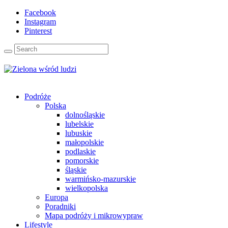
Facebook
Instagram
Pinterest
Podróże
Polska
dolnośląskie
lubelskie
lubuskie
małopolskie
podlaskie
pomorskie
śląskie
warmińsko-mazurskie
wielkopolska
Europa
Poradniki
Mapa podróży i mikrowypraw
Lifestyle