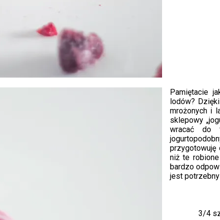
Pamiętacie j
lodów? Dzięki 
mrożonych i l
sklepowy „jog
wracać do t
jogurtopodob
przygotowuję 
niż te robion
bardzo odpowi
jest potrzebny
3/4 sz