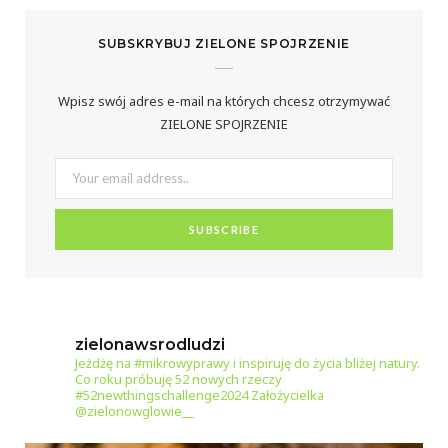
o
r
e
SUBSKRYBUJ ZIELONE SPOJRZENIE
k
a
s
m
t
Wpisz swój adres e-mail na których chcesz otrzymywać
ZIELONE SPOJRZENIE
zielonawsrodludzi
Jeżdżę na #mikrowyprawy i inspiruję do życia bliżej natury.
Co roku próbuję 52 nowych rzeczy
#52newthingschallenge2024
Założycielka
@zielonowglowie__