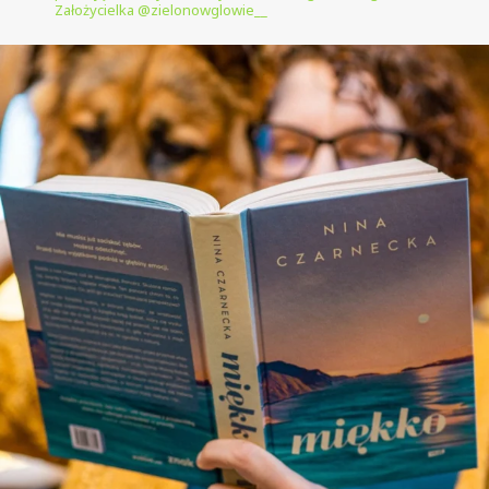
Założycielka @zielonowglowie__