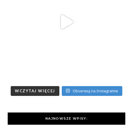
Obserwuj na Instagramie
WCZYTAJ WIĘCEJ
NAJNOWSZE WPISY: