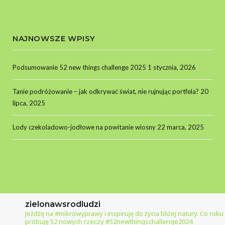
NAJNOWSZE WPISY
Podsumowanie 52 new things challenge 2025
1 stycznia, 2026
Tanie podróżowanie – jak odkrywać świat, nie rujnując portfela?
20
lipca, 2025
Lody czekoladowo-jodłowe na powitanie wiosny
22 marca, 2025
zielonawsrodludzi
Jeżdżę na #mikrowyprawy i inspiruję do życia bliżej natury.
Co roku
próbuję 52 nowych rzeczy #52newthingschallenge2024