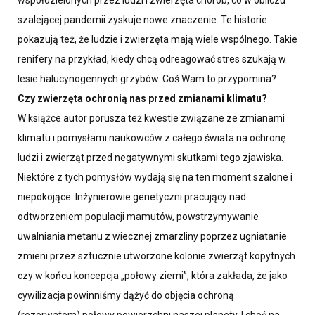
szalejącej pandemii zyskuje nowe znaczenie. Te historie
pokazują też, że ludzie i zwierzęta mają wiele wspólnego. Takie
renifery na przykład, kiedy chcą odreagować stres szukają w
lesie halucynogennych grzybów. Coś Wam to przypomina?
Czy zwierzęta ochronią nas przed zmianami klimatu?
W książce autor porusza też kwestie związane ze zmianami
klimatu i pomysłami naukowców z całego świata na ochronę
ludzi i zwierząt przed negatywnymi skutkami tego zjawiska.
Niektóre z tych pomysłów wydają się na ten moment szalone i
niepokojące. Inżynierowie genetyczni pracujący nad
odtworzeniem populacji mamutów, powstrzymywanie
uwalniania metanu z wiecznej zmarzliny poprzez ugniatanie
zmieni przez sztucznie utworzone kolonie zwierząt kopytnych
czy w końcu koncepcja „połowy ziemi”, która zakłada, że jako
cywilizacja powinniśmy dążyć do objęcia ochroną
(rezerwatem) połowy powierzchni naszej planety. I choć na