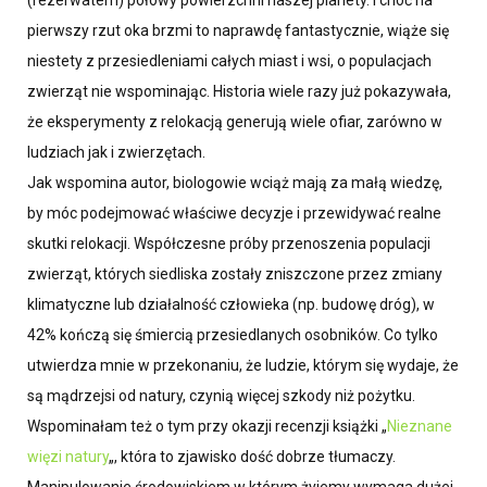
pierwszy rzut oka brzmi to naprawdę fantastycznie, wiąże się
niestety z przesiedleniami całych miast i wsi, o populacjach
zwierząt nie wspominając. Historia wiele razy już pokazywała,
że eksperymenty z relokacją generują wiele ofiar, zarówno w
ludziach jak i zwierzętach.
Jak wspomina autor, biologowie wciąż mają za małą wiedzę,
by móc podejmować właściwe decyzje i przewidywać realne
skutki relokacji. Współczesne próby przenoszenia populacji
zwierząt, których siedliska zostały zniszczone przez zmiany
klimatyczne lub działalność człowieka (np. budowę dróg), w
42% kończą się śmiercią przesiedlanych osobników. Co tylko
utwierdza mnie w przekonaniu, że ludzie, którym się wydaje, że
są mądrzejsi od natury, czynią więcej szkody niż pożytku.
Wspominałam też o tym przy okazji recenzji książki „
Nieznane
więzi natury
„, która to zjawisko dość dobrze tłumaczy.
Manipulowanie środowiskiem w którym żyjemy wymaga dużej