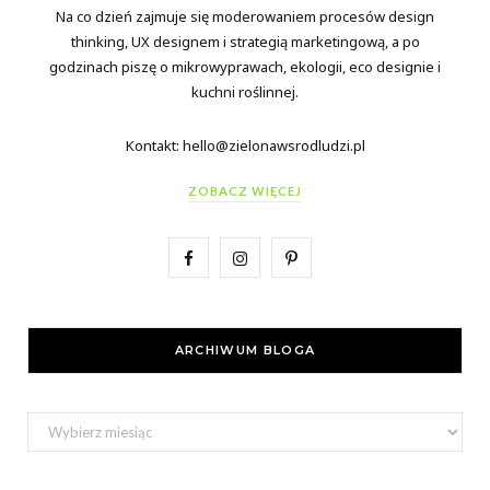
Na co dzień zajmuje się moderowaniem procesów design
thinking, UX designem i strategią marketingową, a po
godzinach piszę o mikrowyprawach, ekologii, eco designie i
kuchni roślinnej.
Kontakt: hello@zielonawsrodludzi.pl
ZOBACZ WIĘCEJ
F
I
P
a
n
i
c
s
n
ARCHIWUM BLOGA
e
t
t
b
a
e
Archiwum
bloga
o
g
r