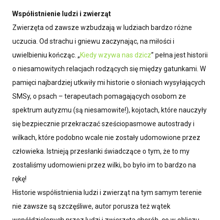
Współistnienie ludzi i zwierząt
Zwierzęta od zawsze wzbudzają w ludziach bardzo różne
uczucia. Od strachu i gniewu zaczynając, na miłości i
uwielbieniu kończąc. „
Kiedy wzywa nas dzicz
” pełna jest historii
o niesamowitych relacjach rodzących się między gatunkami. W
pamięci najbardziej utkwiły mi historie o słoniach wysyłających
SMSy, o psach – terapeutach pomagających osobom ze
spektrum autyzmu (są niesamowite!), kojotach, które nauczyły
się bezpiecznie przekraczać sześciopasmowe autostrady i
wilkach, które podobno wcale nie zostały udomowione przez
człowieka. Istnieją przesłanki świadczące o tym, że to my
zostaliśmy udomowieni przez wilki, bo było im to bardzo na
rękę!
Historie współistnienia ludzi i zwierząt na tym samym terenie
nie zawsze są szczęśliwe, autor porusza też wątek
współdzielonych przez ludzi i zwierzęta chorób, co w obliczu