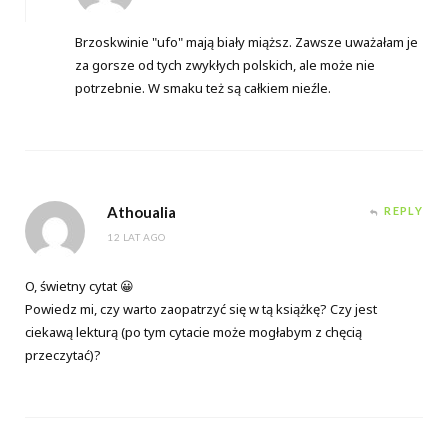
Brzoskwinie "ufo" mają biały miąższ. Zawsze uważałam je
za gorsze od tych zwykłych polskich, ale może nie
potrzebnie. W smaku też są całkiem nieźle.
Athoualia
REPLY
12 LAT AGO
O, świetny cytat 😀
Powiedz mi, czy warto zaopatrzyć się w tą książkę? Czy jest
ciekawą lekturą (po tym cytacie może mogłabym z chęcią
przeczytać)?