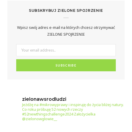
o
r
e
SUBSKRYBUJ ZIELONE SPOJRZENIE
k
a
s
m
t
Wpisz swój adres e-mail na których chcesz otrzymywać
ZIELONE SPOJRZENIE
zielonawsrodludzi
Jeżdżę na #mikrowyprawy i inspiruję do życia bliżej natury.
Co roku próbuję 52 nowych rzeczy
#52newthingschallenge2024
Założycielka
@zielonowglowie__