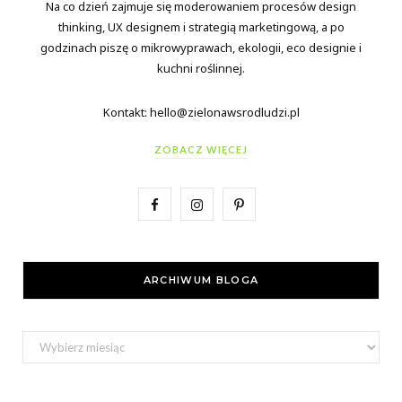
Na co dzień zajmuje się moderowaniem procesów design
thinking, UX designem i strategią marketingową, a po
godzinach piszę o mikrowyprawach, ekologii, eco designie i
kuchni roślinnej.
Kontakt: hello@zielonawsrodludzi.pl
ZOBACZ WIĘCEJ
F
I
P
a
n
i
c
s
n
ARCHIWUM BLOGA
e
t
t
b
a
e
Archiwum
bloga
o
g
r