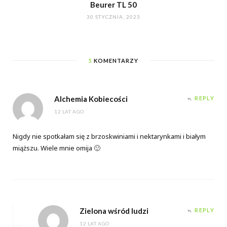
Beurer TL 50
30 STYCZNIA, 2023
5
KOMENTARZY
Alchemia Kobiecości
REPLY
12 LAT AGO
Nigdy nie spotkałam się z brzoskwiniami i nektarynkami i białym
miąższu. Wiele mnie omija 🙂
Zielona wśród ludzi
REPLY
12 LAT AGO