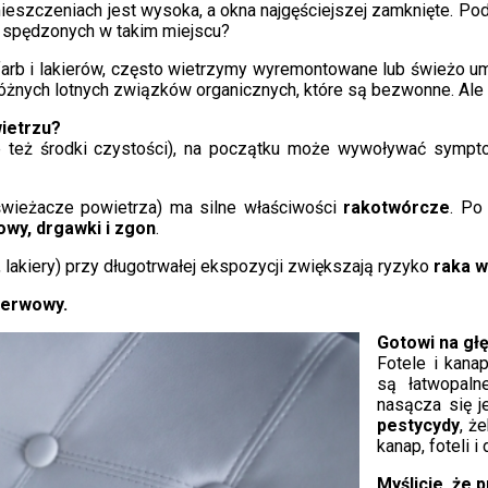
ieszczeniach jest wysoka, a okna najgęściejszej zamknięte. Po
ch spędzonych w takim miejscu?
h farb i lakierów, często wietrzymy wyremontowane lub świeżo u
różnych lotnych związków organicznych, które są bezwonne. Ale 
ietrzu?
ale też środki czystości), na początku może wywoływać symp
dświeżacze powietrza) ma silne właściwości
rakotwórcze
. Po
owy, drgawki i zgon
.
, lakiery) przy długotrwałej ekspozycji zwiększają ryzyko
raka w
erwowy.
Gotowi na gł
Fotele i kana
są łatwopaln
nasącza się 
pestycydy
, ż
kanap, foteli 
Myślicie, że