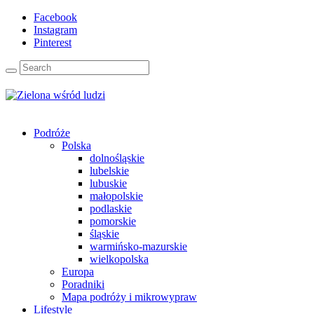
Facebook
Instagram
Pinterest
Podróże
Polska
dolnośląskie
lubelskie
lubuskie
małopolskie
podlaskie
pomorskie
śląskie
warmińsko-mazurskie
wielkopolska
Europa
Poradniki
Mapa podróży i mikrowypraw
Lifestyle