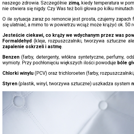
naszego zdrowia. Szczególnie
zimą
, kiedy temperatura w pom
nie otwiera się nigdy. Czy Was też boli głowa po kilku minuta
O ile sytuacja zaraz po remoncie jest prosta, czujemy zapac
się ulatniać, a mimo to w powietrzu wciąż może krążyć ok. 50 
Jesteście ciekawi, co krąży we wdychanym przez was pow
Formaldehyd
(kleje, rozpuszczalniki, tworzywa sztuczne 
zapalenie oskrzeli i astmę
.
Benzen
(farby, detergenty, włókna syntetyczne, perfumy, o
wymioty. Przy pochłonięciu większych ilości powoduje
bóle gł
Chlorki winylu
(PCV) oraz trichloroeten (farby, rozpuszczalniki
Styren
(plastik, winyl, tworzywa sztuczne) uszkadza system
n