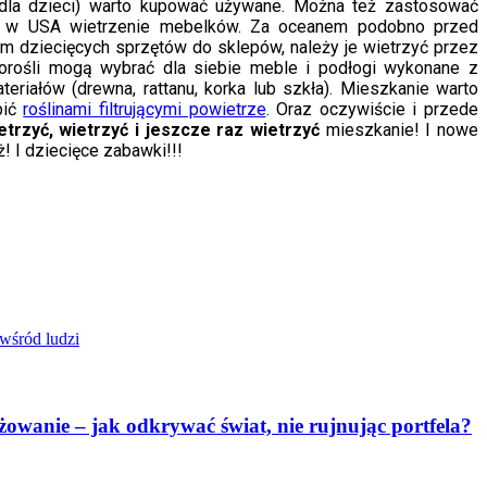
 dla dzieci) warto kupować używane. Można też zastosować
 w USA wietrzenie mebelków. Za oceanem podobno przed
 dziecięcych sprzętów do sklepów, należy je wietrzyć przez
Dorośli mogą wybrać dla siebie meble i podłogi wykonane z
teriałów (drewna, rattanu, korka lub szkła). Mieszkanie warto
bić
roślinami filtrującymi powietrze
. Oraz oczywiście i przede
etrzyć, wietrzyć i jeszcze raz wietrzyć
mieszkanie! I nowe
! I dziecięce zabawki!!!
 wśród ludzi
żowanie – jak odkrywać świat, nie rujnując portfela?