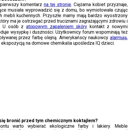
e pierwszy komentarz
na tej stronie
. Ciężarna kobiet przyznaje,
ące musiała wyprowadzić się z domu, bo wymiotowała czując
h mebli kuchennych. Przyszłe mamy mają bardzo wyostrzony
tóry ma je ostrzegać przed truciznami zagrażającymi zdrowiu i
a. U osób z
atopowym zapaleniem skóry
kontakt z nowymi
uje wysypkę i duszności. Użytkownicy forum wspominają też
oływanej przez farbę olejną. Amerykańscy naukowcy
alarmują
,
a ekspozycją na domowe chemikalia upośledza IQ dzieci.
ię bronić przed tym chemicznym koktajlem?
ntu warto wybierać ekologiczne farby i lakiery. Meble