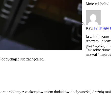
Mnie też boli:/
Kyu
12 lat ago
Ja z kolei zauw
rzeczami, a jed
przyzwyczajon
Tak sobie duma
nazwał "mądrośc
 odpychając lub zachęcając.
ore problemy z zaakceptowaniem dodatków do żywności, drażnią mnie