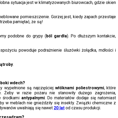
dobna sytuacja jest w klimatyzowanych biurowcach, gdzie okien
meblowane pomieszczenie. Gorzej jest, kiedy zapach przestaje
trzeba pamiętać, że są!
tomy podobne do grypy (
ból gardła
). Po dłuższym kontakcie,
 spożyciu powoduje podrażnienie śluzówki żołądka, mdłości i
ątroby
.
ęboki wdech?
py wypełnione są najczęściej
włóknami poliestrowymi
, które
e. Żeby w razie pożaru nie stanowiły dużego zagrożenia,
je środkami
antypalnymi
. Do materiałów dodaje się natomiast
eby w meblach nie gnieździły się insekty. Związki chemiczne z
i dywanów uwalniają się nawet
20 lat
od czasu produkcji.
 przesadzam?