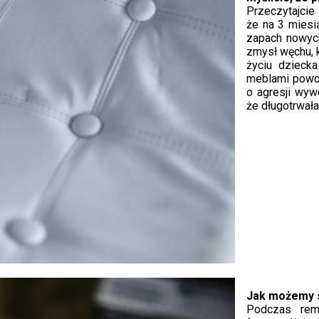
Przeczytajci
że na 3 miesi
zapach nowyc
zmysł węchu, k
życiu dzieck
meblami powod
o agresji wyw
że długotrwał
Jak możemy s
Podczas remo