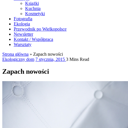
Książki
Kuchnia
Kosmetyki
Fotografia
Ekologia
Przewodnik po Wielkopolsce
Newsletter
Kontakt / Współpraca
Warsztaty
Strona główna
»
Zapach nowości
Ekologiczny dom
7 stycznia, 2015
3 Mins Read
Zapach nowości