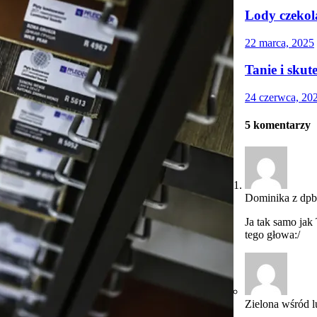
Lody czekol
22 marca, 2025
Tanie i skut
24 czerwca, 20
5
komentarzy
Dominika z dpb
Ja tak samo jak
tego głowa:/
Zielona wśród l