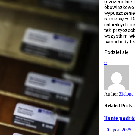
(szczególnie
obowiązkowe
wypuszczeniem
6 miesięcy. 
naturalnych ma
też przyozdo
wszystkim
wi
samochody też
Podziel się
0
Author
Zielona
Related Posts
Tanie podró
20 lipca, 2025