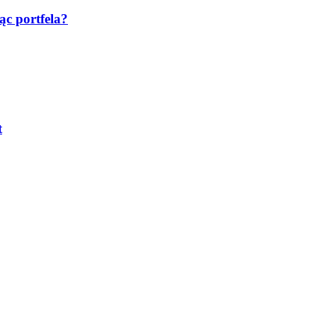
ąc portfela?
t