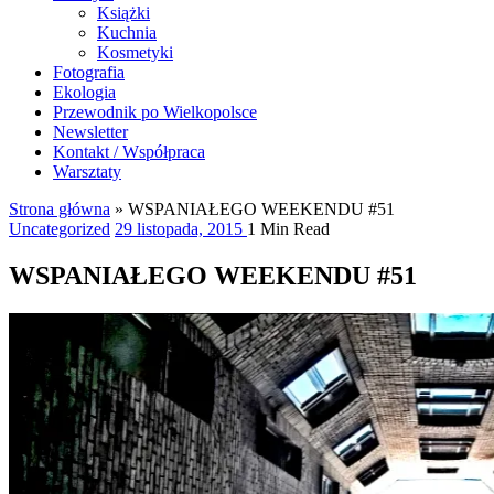
Książki
Kuchnia
Kosmetyki
Fotografia
Ekologia
Przewodnik po Wielkopolsce
Newsletter
Kontakt / Współpraca
Warsztaty
Strona główna
»
WSPANIAŁEGO WEEKENDU #51
Uncategorized
29 listopada, 2015
1 Min Read
WSPANIAŁEGO WEEKENDU #51