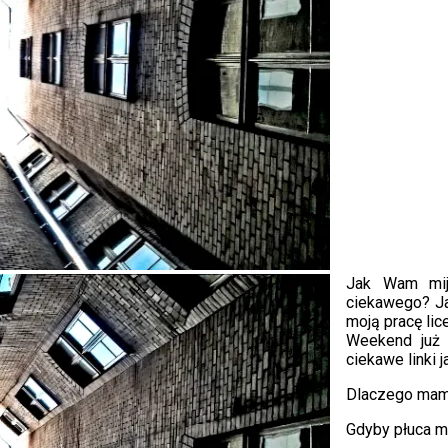
Jak Wam mij
ciekawego? J
moją pracę lic
Weekend już 
ciekawe linki 
Dlaczego ma
Gdyby płuca 