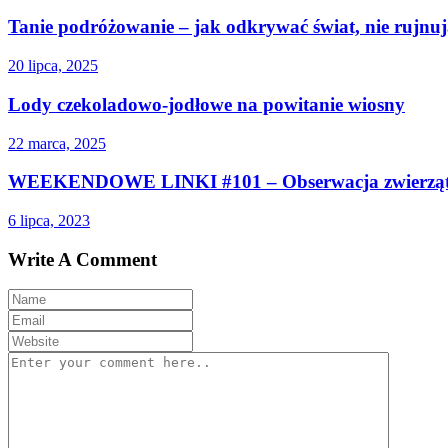
Tanie podróżowanie – jak odkrywać świat, nie rujnuj
20 lipca, 2025
Lody czekoladowo-jodłowe na powitanie wiosny
22 marca, 2025
WEEKENDOWE LINKI #101 – Obserwacja zwierzą
6 lipca, 2023
Write A Comment