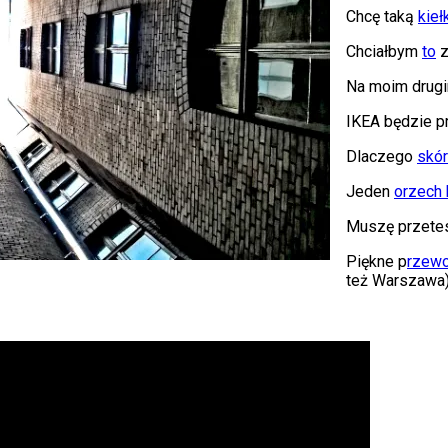
Chcę taką
kieł
Chciałbym
to
z
Na moim drugi
IKEA będzie 
Dlaczego
skó
Jeden
orzech 
Muszę przete
Piękne p
rzewo
też Warszawa