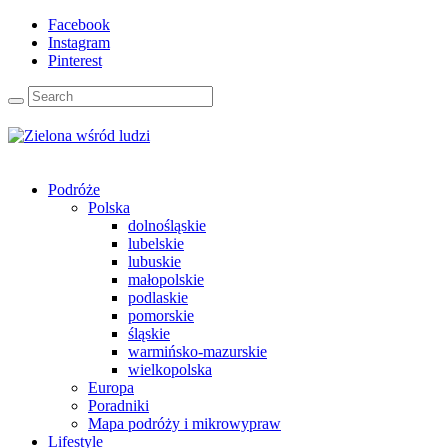
Facebook
Instagram
Pinterest
Podróże
Polska
dolnośląskie
lubelskie
lubuskie
małopolskie
podlaskie
pomorskie
śląskie
warmińsko-mazurskie
wielkopolska
Europa
Poradniki
Mapa podróży i mikrowypraw
Lifestyle