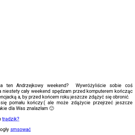
a ten Andrzejkowy weekend? Wywróżyliście sobie coś
a niestety cały weekend spędzam przed komputerem kończąc
encjacką a, by przed końcem roku jeszcze zdążyć się obronić.
się pomału kończy:( ale może zdążycie przejrzeć jeszcze
jakie dla Was znalazłam 🙂
m
trądzik?
mogły
smsować