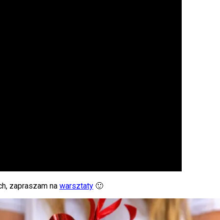
ich, zapraszam na
warsztaty
🙂