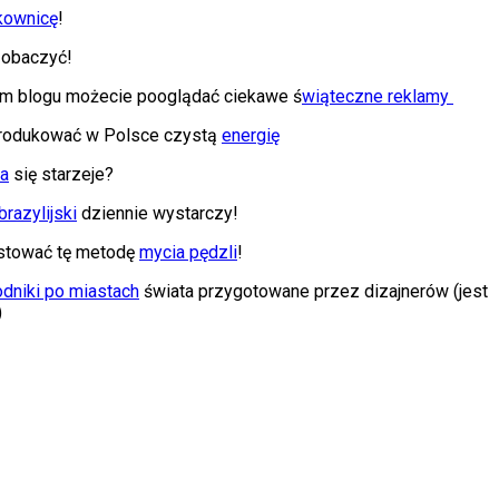
kownicę
!
obaczyć!
m blogu możecie pooglądać ciekawe ś
wiąteczne reklamy
produkować w Polsce czystą
energię
ra
się starzeje?
brazylijski
dziennie wystarczy!
stować tę metodę
mycia pędzli
!
dniki po miastach
świata przygotowane przez dizajnerów (jest
)