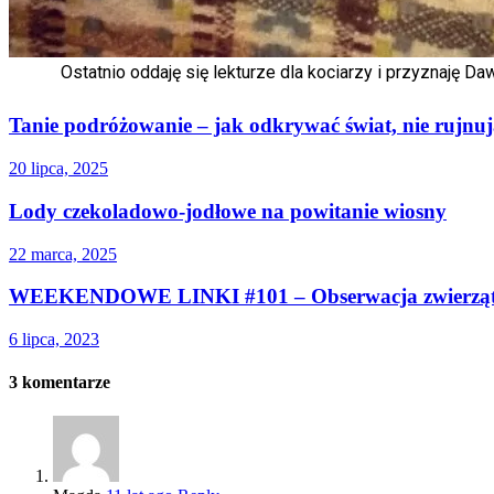
Ostatnio oddaję się lekturze dla kociarzy i przyznaję Da
Tanie podróżowanie – jak odkrywać świat, nie rujnuj
20 lipca, 2025
Lody czekoladowo-jodłowe na powitanie wiosny
22 marca, 2025
WEEKENDOWE LINKI #101 – Obserwacja zwierzą
6 lipca, 2023
3
komentarze