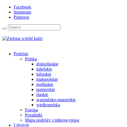
Facebook
Instagram
Pinterest
Podróże
Polska
dolnośląskie
lubelskie
lubuskie
małopolskie
podlaskie
pomorskie
śląskie
warmińsko-mazurskie
wielkopolska
Europa
Poradniki
Mapa podróży i mikrowypraw
Lifestyle