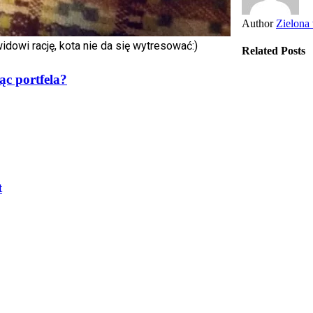
Author
Zielona
widowi rację, kota nie da się wytresować:)
Related Posts
ąc portfela?
t