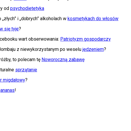
ry od
psychodietetyka
„złych” i „dobrych” alkoholach w
kosmetykach do włosów
 się tyje
?
acebooku wart obserwowania:
Patriotyzm gospodarczy
 Bombaju z niewykorzystanym po weselu
jedzeniem
?
wróżby, to polecam tę
Noworoczną zabawę
turalne
sprzątanie
ir migdałowy
?
y
ananas
!