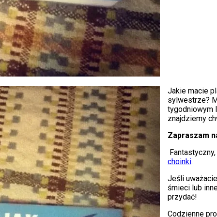
Jakie macie p
sylwestrze? M
tygodniowym l
znajdziemy chw
Zapraszam na 
Fantastyczny,
choinki
.
Jeśli uważacie
śmieci lub inne
przydać!
Codzienne pr