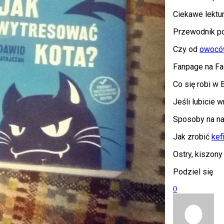
Ciekawe lektu
Przewodnik po 
Czy od
owoców
Fanpage na F
Co się robi w
Jeśli lubicie 
Sposoby na na
Jak zrobić
kef
Ostry, kiszon
Podziel się
0