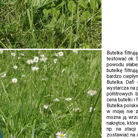
Butelka filtru
testować ok. 
powodu słabej
butelkę filtr
bardzo ciepłym
Butelka Dafi 
wystarcza na p
półlitrowych 
cena butelki i 
Butelka polsk
w mojej nie z
można ją wrzu
nakrętce, któr
np. na stacj
zostawiać na 