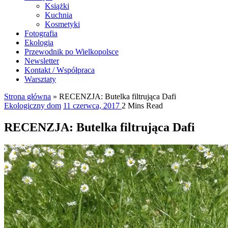
Książki
Kuchnia
Kosmetyki
Fotografia
Ekologia
Przewodnik po Wielkopolsce
Newsletter
Kontakt / Współpraca
Warsztaty
Strona główna
»
RECENZJA: Butelka filtrująca Dafi
Ekologiczny dom
11 czerwca, 2017
2 Mins Read
RECENZJA: Butelka filtrująca Dafi