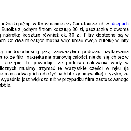
ry można kupić np. w Rossmannie czy Carrefourze lub w
sklepach
. Butelka z jednym filtrem kosztuję 30 zł, paczuszka z dwoma
wą nakrętką kosztuje również ok. 30 zł. Filtry dostępne są w
ach. Co dwa miesiące można więc ubrać swoją butelkę w inny
ą niedogodnością jaką zauważyłam podczas użytkowania
st to, że filtr i nakrętka nie stanowią całości, nie da się ich też w
b sczepić. To powoduje, że podczas nalewania wody w
blicznych musimy trzymać te wszystkie części w ręku (ja
nie mam odwagi ich odłożyć na blat czy umywalkę) i ryzyko, że
 wypadnie jest większe niż w przypadku filtra zastosowanego
obble.