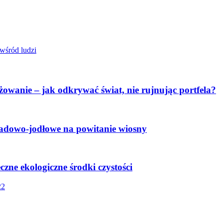
 wśród ludzi
żowanie – jak odkrywać świat, nie rujnując portfela?
adowo-jodłowe na powitanie wiosny
eczne ekologiczne środki czystości
22