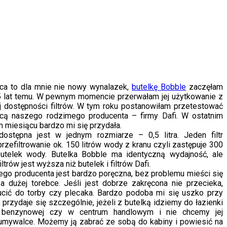
jąca to dla mnie nie nowy wynalazek,
butelkę Bobble
zaczęłam
5 lat temu. W pewnym momencie przerwałam jej użytkowanie z
 dostępności filtrów. W tym roku postanowiłam przetestować
ującą naszego rodzimego producenta – firmy Dafi. W ostatnim
 miesiącu bardzo mi się przydała.
dostępna jest w jednym rozmiarze – 0,5 litra. Jeden filtr
rzefiltrowanie ok. 150 litrów wody z kranu czyli zastępuje 300
butelek wody. Butelka Bobble ma identyczną wydajność, ale
filtrów jest wyższa niż butelek i filtrów Dafi.
iego producenta jest bardzo poręczna, bez problemu mieści się
a dużej torebce. Jeśli jest dobrze zakręcona nie przecieka,
cić do torby czy plecaka. Bardzo podoba mi się uszko przy
e przydaje się szczególnie, jeżeli z butelką idziemy do łazienki
i benzynowej czy w centrum handlowym i nie chcemy jej
umywalce. Możemy ją zabrać ze sobą do kabiny i powiesić na