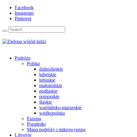
Facebook
Instagram
Pinterest
Podróże
Polska
dolnośląskie
lubelskie
lubuskie
małopolskie
podlaskie
pomorskie
śląskie
warmińsko-mazurskie
wielkopolska
Europa
Poradniki
Mapa podróży i mikrowypraw
Lifestyle