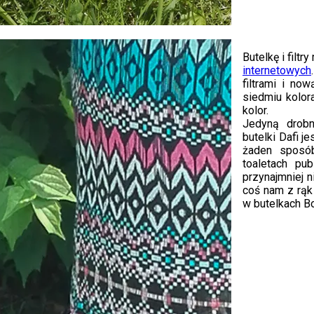
Butelkę i filt
internetowych
filtrami i no
siedmiu kolor
kolor.
Jedyną drobn
butelki Dafi je
żaden sposó
toaletach pu
przynajmniej 
coś nam z rąk
w butelkach B