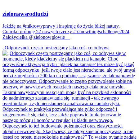
zielonawsrodludzi
Jeżdżę na #mikrowyprawy i inspiruję do życia bliżej natury.
Co roku próbuję 52 nowych rzeczy #52newthingschallenge2024
Założycielka @zielonowglowie__
„Odpoczynek często postrzegany jako coś, co odbywa