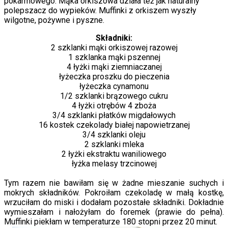
pokarmowego. Mąka orkiszowa działa też jak naturalny
polepszacz do wypieków. Muffinki z orkiszem wyszły
wilgotne, pożywne i pyszne.
Składniki:
2 szklanki mąki orkiszowej razowej
1 szklanka mąki pszennej
4 łyżki mąki ziemniaczanej
łyżeczka proszku do pieczenia
łyżeczka cynamonu
1/2 szklanki brązowego cukru
4 łyżki otrębów 4 zboża
3/4 szklanki płatków migdałowych
16 kostek czekolady białej napowietrzanej
3/4 szklanki oleju
2 szklanki mleka
2 łyżki ekstraktu waniliowego
łyżka melasy trzcinowej
Tym razem nie bawiłam się w żadne mieszanie suchych i
mokrych składników. Pokroiłam czekoladę w małą kostkę,
wrzuciłam do miski i dodałam pozostałe składniki. Dokładnie
wymieszałam i nałożyłam do foremek (prawie do pełna).
Muffinki piekłam w temperaturze 180 stopni przez 20 minut.