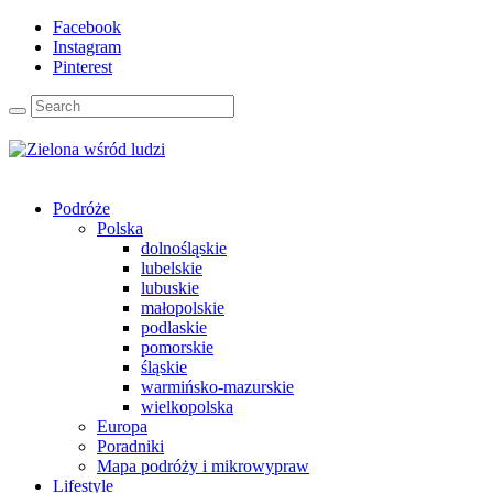
Facebook
Instagram
Pinterest
Podróże
Polska
dolnośląskie
lubelskie
lubuskie
małopolskie
podlaskie
pomorskie
śląskie
warmińsko-mazurskie
wielkopolska
Europa
Poradniki
Mapa podróży i mikrowypraw
Lifestyle