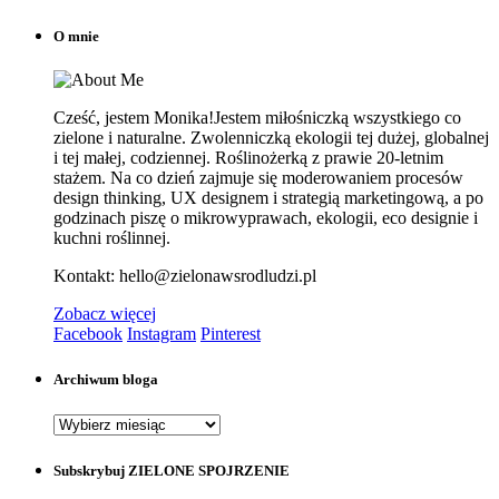
O mnie
Cześć, jestem Monika!Jestem miłośniczką wszystkiego co
zielone i naturalne. Zwolenniczką ekologii tej dużej, globalnej
i tej małej, codziennej. Roślinożerką z prawie 20-letnim
stażem. Na co dzień zajmuje się moderowaniem procesów
design thinking, UX designem i strategią marketingową, a po
godzinach piszę o mikrowyprawach, ekologii, eco designie i
kuchni roślinnej.
Kontakt: hello@zielonawsrodludzi.pl
Zobacz więcej
Facebook
Instagram
Pinterest
Archiwum bloga
Archiwum
bloga
Subskrybuj ZIELONE SPOJRZENIE