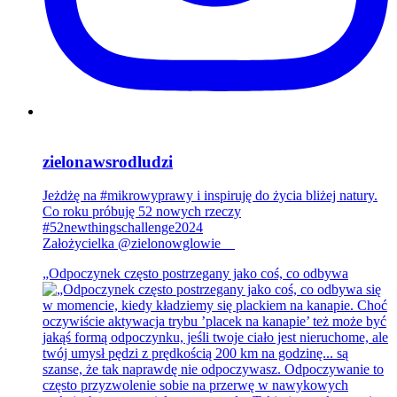
zielonawsrodludzi
Jeżdżę na #mikrowyprawy i inspiruję do życia bliżej natury.
Co roku próbuję 52 nowych rzeczy
#52newthingschallenge2024
Założycielka @zielonowglowie__
„Odpoczynek często postrzegany jako coś, co odbywa