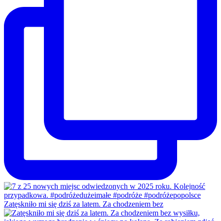
Zatęskniło mi się dziś za latem. Za chodzeniem bez