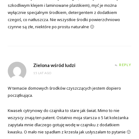
szkodliwym klejem i laminowane plastikiem), myć je można
wyłącznie specjalnym środkiem, detergentem z dodatkiem
czegoś, co natłuszcza. Nie wszystkie środki powierzchniowo
czynne są złe, niektóre po prostu naturalne 🙂
Zielona wśród ludzi
REPLY
15 LAT AGO
W temacie domowych środków czyszczących jestem dopiero
początkująca.
Kwasek cytrynowy do czajnika to stare jak świat. Mimo to nie
wszyscy znają ten patent. Ostatnio moja starsza o 5 lat koleżanka
zapytała mnie dlaczego gotuję wodę w czajniku z dodatkiem
kwasku. O mało nie spadłam z krzesła jak usłyszałam to pytanie 🙂