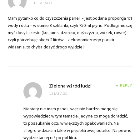
13 LAT AGO
Mam pytanko co do czyszczenia paneli – jest podana proporcja 1:1
wody i octu – w sumie 3 szklanki, czyli 750 ml płynu. Podłogi muszę
myć dosyć często (kot, pies, dziecko, mężczyzna, wózek, rower) –
czyli potrzebuję około 2 litrów – z ekonomicznego punktu
widzenia, to chyba dosyć drogo wyjdzie?
Zielona wśród ludzi
REPLY
13 LAT AGO
Niestety nie mam paneli, więc nie bardzo mogę się
wypowiedzieć w tym temacie. Jedyne co mogę doradzić,
to poszukanie octu w większych opakowaniach. Na
allegro widziałam takie w pięciolitrowej butelce. Na pewno
wyjdzie taniej niż po pół litra.