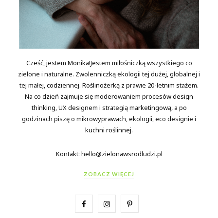
Cześć, jestem Monika!Jestem miłośniczką wszystkiego co
zielone i naturalne. Zwolenniczką ekologii tej dużej, globalnej i
tej małej, codziennej. Roślinożerką z prawie 20-letnim stażem.
Na co dzień zajmuje się moderowaniem procesów design
thinking, UX designem i strategią marketingową, a po
godzinach piszę o mikrowyprawach, ekologii, eco designie i
kuchni roślinnej.
Kontakt: hello@zielonawsrodludzi.pl
ZOBACZ WIĘCEJ
F
I
P