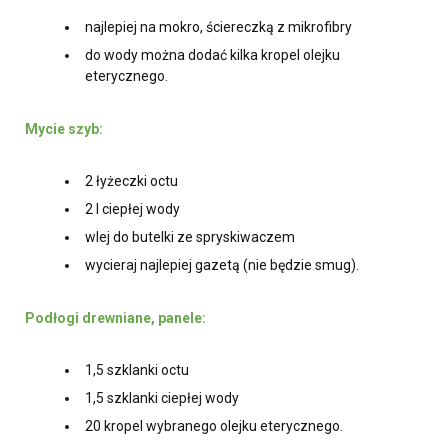
najlepiej na mokro, ściereczką z mikrofibry
do wody można dodać kilka kropel olejku
eterycznego.
Mycie szyb:
2 łyżeczki octu
2 l ciepłej wody
wlej do butelki ze spryskiwaczem
wycieraj najlepiej gazetą (nie będzie smug).
Podłogi drewniane, panele:
1,5 szklanki octu
1,5 szklanki ciepłej wody
20 kropel wybranego olejku eterycznego.