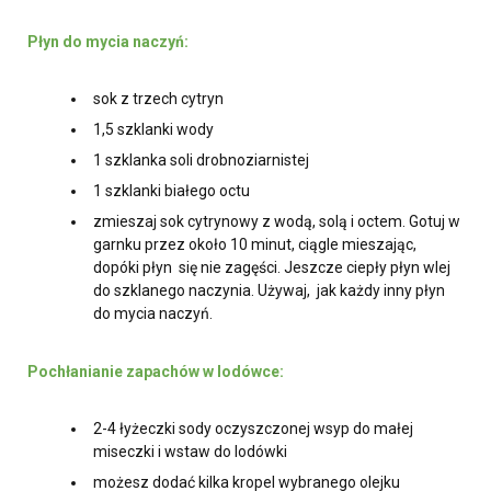
Płyn do mycia naczyń:
sok z trzech cytryn
1,5 szklanki wody
1 szklanka soli drobnoziarnistej
1 szklanki białego octu
zmieszaj sok cytrynowy z wodą, solą i octem. Gotuj w
garnku przez około 10 minut, ciągle mieszając,
dopóki płyn się nie zagęści. Jeszcze ciepły płyn wlej
do szklanego naczynia. Używaj, jak każdy inny płyn
do mycia naczyń.
Pochłanianie zapachów w lodówce:
2-4 łyżeczki sody oczyszczonej wsyp do małej
miseczki i wstaw do lodówki
możesz dodać kilka kropel wybranego olejku