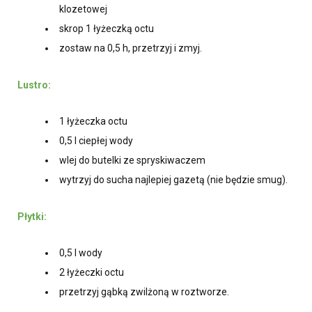
klozetowej
skrop 1 łyżeczką octu
zostaw na 0,5 h, przetrzyj i zmyj.
Lustro:
1 łyżeczka octu
0,5 l ciepłej wody
wlej do butelki ze spryskiwaczem
wytrzyj do sucha najlepiej gazetą (nie będzie smug).
Płytki:
0,5 l wody
2 łyżeczki octu
przetrzyj gąbką zwilżoną w roztworze.