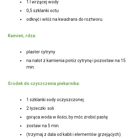
1 l wrzącej wody
0,5 szklanki octu
odkręć i włóż na kwadrans do roztworu.
Kamień, rdza:
plaster cytryny
na nalot z kamienia połóż cytrynę i pozostaw na 15
min.
Środek do czyszczenia piekarnika:
1 szklanki sody oczyszczonej
2 łyżeczki soli
gorąca woda w ilości, by móc zrobić pastę
zostaw na 5 min.
(trzymaj z dala od kabli i elementów grzejących).