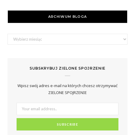
a
n
i
c
s
n
ARCHIWUM BLOGA
e
t
t
b
a
e
Archiwum
bloga
o
g
r
o
r
e
SUBSKRYBUJ ZIELONE SPOJRZENIE
k
a
s
m
t
Wpisz swój adres e-mail na których chcesz otrzymywać
ZIELONE SPOJRZENIE