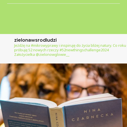
zielonawsrodludzi
Jeżdżę na #mikrowyprawy i inspiruję do życia bliżej natury.
Co roku
próbuję 52 nowych rzeczy #52newthingschallenge2024
Założycielka @zielonowglowie__