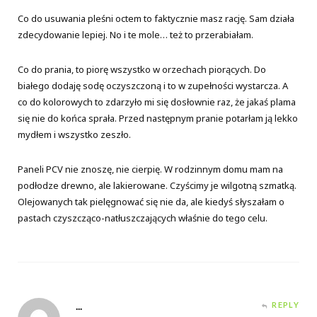
Co do usuwania pleśni octem to faktycznie masz rację. Sam działa
zdecydowanie lepiej. No i te mole… też to przerabiałam.
Co do prania, to piorę wszystko w orzechach piorących. Do
białego dodaję sodę oczyszczoną i to w zupełności wystarcza. A
co do kolorowych to zdarzyło mi się dosłownie raz, że jakaś plama
się nie do końca sprała. Przed następnym pranie potarłam ją lekko
mydłem i wszystko zeszło.
Paneli PCV nie znoszę, nie cierpię. W rodzinnym domu mam na
podłodze drewno, ale lakierowane. Czyścimy je wilgotną szmatką.
Olejowanych tak pielęgnować się nie da, ale kiedyś słyszałam o
pastach czyszcząco-natłuszczających właśnie do tego celu.
...
REPLY