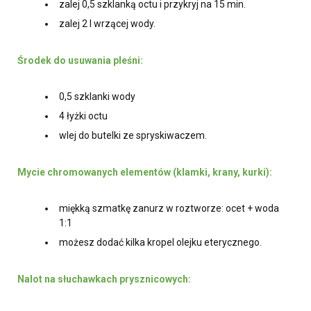
zalej 0,5 szklanką octu i przykryj na 15 min.
zalej 2 l wrzącej wody.
Środek do usuwania pleśni:
0,5 szklanki wody
4 łyżki octu
wlej do butelki ze spryskiwaczem.
Mycie chromowanych elementów (klamki, krany, kurki):
miękką szmatkę zanurz w roztworze: ocet + woda
1:1
możesz dodać kilka kropel olejku eterycznego.
Nalot na słuchawkach prysznicowych: