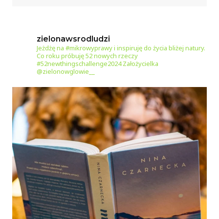
zielonawsrodludzi
Jeżdżę na #mikrowyprawy i inspiruję do życia bliżej natury.
Co roku próbuję 52 nowych rzeczy
#52newthingschallenge2024
Założycielka
@zielonowglowie__