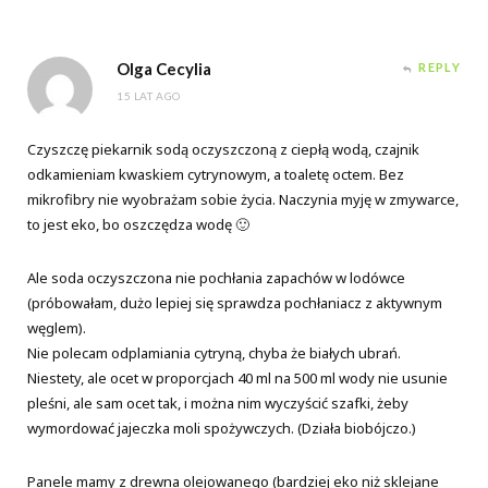
Olga Cecylia
REPLY
15 LAT AGO
Czyszczę piekarnik sodą oczyszczoną z ciepłą wodą, czajnik
odkamieniam kwaskiem cytrynowym, a toaletę octem. Bez
mikrofibry nie wyobrażam sobie życia. Naczynia myję w zmywarce,
to jest eko, bo oszczędza wodę 🙂
Ale soda oczyszczona nie pochłania zapachów w lodówce
(próbowałam, dużo lepiej się sprawdza pochłaniacz z aktywnym
węglem).
Nie polecam odplamiania cytryną, chyba że białych ubrań.
Niestety, ale ocet w proporcjach 40 ml na 500 ml wody nie usunie
pleśni, ale sam ocet tak, i można nim wyczyścić szafki, żeby
wymordować jajeczka moli spożywczych. (Działa biobójczo.)
Panele mamy z drewna olejowanego (bardziej eko niż sklejane