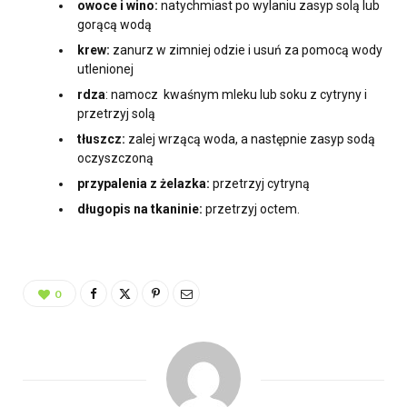
owoce i wino:
natychmiast po wylaniu zasyp solą lub
gorącą wodą
krew:
zanurz w zimniej odzie i usuń za pomocą wody
utlenionej
rdza
: namocz kwaśnym mleku lub soku z cytryny i
przetrzyj solą
tłuszcz:
zalej wrzącą woda, a następnie zasyp sodą
oczyszczoną
przypalenia z żelazka:
przetrzyj cytryną
długopis na tkaninie:
przetrzyj octem.
0