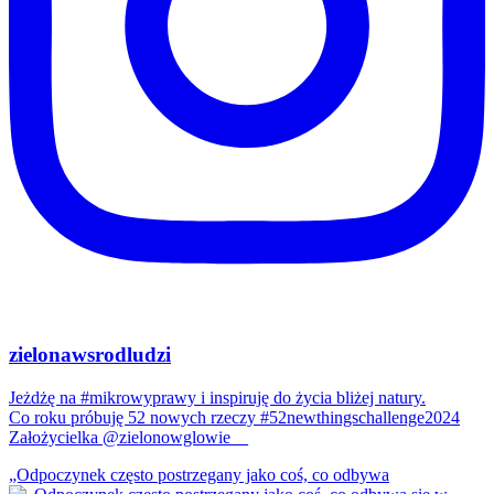
zielonawsrodludzi
Jeżdżę na #mikrowyprawy i inspiruję do życia bliżej natury.
Co roku próbuję 52 nowych rzeczy #52newthingschallenge2024
Założycielka @zielonowglowie__
„Odpoczynek często postrzegany jako coś, co odbywa