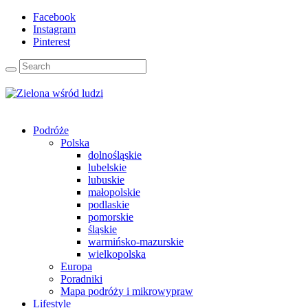
Facebook
Instagram
Pinterest
Podróże
Polska
dolnośląskie
lubelskie
lubuskie
małopolskie
podlaskie
pomorskie
śląskie
warmińsko-mazurskie
wielkopolska
Europa
Poradniki
Mapa podróży i mikrowypraw
Lifestyle