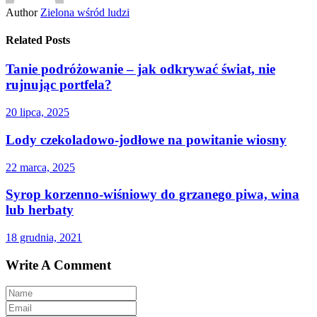
Author
Zielona wśród ludzi
Related Posts
Tanie podróżowanie – jak odkrywać świat, nie
rujnując portfela?
20 lipca, 2025
Lody czekoladowo-jodłowe na powitanie wiosny
22 marca, 2025
Syrop korzenno-wiśniowy do grzanego piwa, wina
lub herbaty
18 grudnia, 2021
Write A Comment