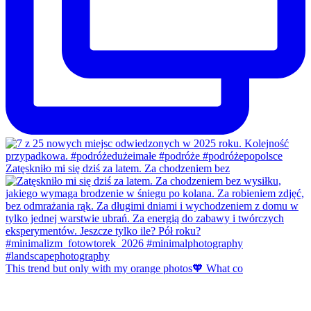
Zatęskniło mi się dziś za latem. Za chodzeniem bez
This trend but only with my orange photos🧡 What co