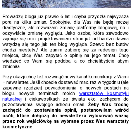
Prowadzę bloga już prawie 6 lat i chyba przyszła najwyższa
pora na kilka zmian. Spokojnie, dla Was nie będą raczej
drastyczne, ale rozważam zmianę platformy blogowej, no i
oczywiście zmianę wyglądu. Jako osoba, która zawodowo
zajmuje się m.in. projektowaniem stron już od bardzo dawna
wstydzę się tego jak ten blog wygląda. Szewc bez butów
chodzi niestety:/ Ale zanim zabiorę się za redesign tego
miejsca, chcę Was zapytać o opinię na jego temat. Chcę
wiedzieć co Wam się podoba, a co chcielibyście abym
zmieniła.
Przy okazji chcę też rozwinąć nowy kanał komunikacji z Wami
– newsletter. Jeśli chcecie dostawać max. raz w tygodniu (ale
zapewne rzadziej) powiadomienia o nowych postach na
blogu, nowych terminach moich
warsztatów kosmetyki
naturalnej
i ciekawostkach ze świata eko, zachęcam do
pozostawienia swojego adresu email.
Żeby Was trochę
zachęcić do zostawienia opinii, postanowiłam wśród
osób, które dołączą do newslettera wylosować ważną
przez rok wejściówkę na wybrane przez Was warsztaty
kosmetyczne.