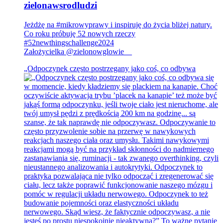
zielonawsrodludzi
Jeżdżę na #mikrowyprawy i inspiruję do życia bliżej natury.
Co roku próbuję 52 nowych rzeczy
#52newthingschallenge2024
Założycielka @zielonowglowie__
„Odpoczynek często postrzegany jako coś, co odbywa