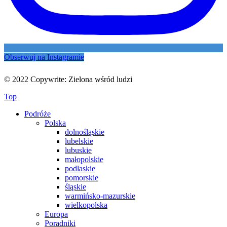
Obserwuj na Instagramie
© 2022 Copywrite: Zielona wśród ludzi
Top
Podróże
Polska
dolnośląskie
lubelskie
lubuskie
małopolskie
podlaskie
pomorskie
śląskie
warmińsko-mazurskie
wielkopolska
Europa
Poradniki