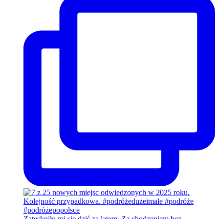
Zatęskniło mi się dziś za latem. Za chodzeniem bez