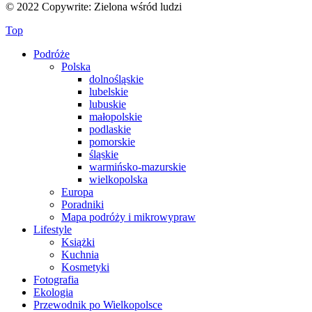
© 2022 Copywrite: Zielona wśród ludzi
Top
Podróże
Polska
dolnośląskie
lubelskie
lubuskie
małopolskie
podlaskie
pomorskie
śląskie
warmińsko-mazurskie
wielkopolska
Europa
Poradniki
Mapa podróży i mikrowypraw
Lifestyle
Książki
Kuchnia
Kosmetyki
Fotografia
Ekologia
Przewodnik po Wielkopolsce