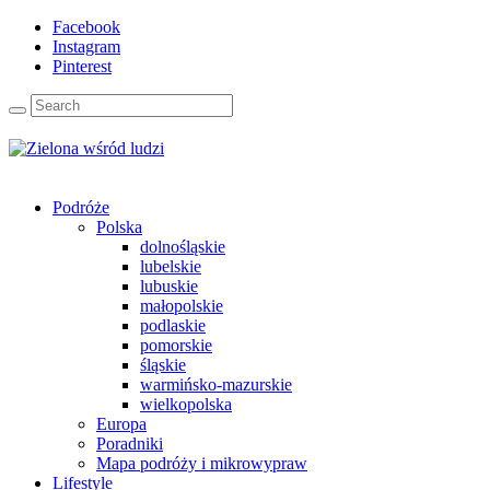
Facebook
Instagram
Pinterest
Podróże
Polska
dolnośląskie
lubelskie
lubuskie
małopolskie
podlaskie
pomorskie
śląskie
warmińsko-mazurskie
wielkopolska
Europa
Poradniki
Mapa podróży i mikrowypraw
Lifestyle