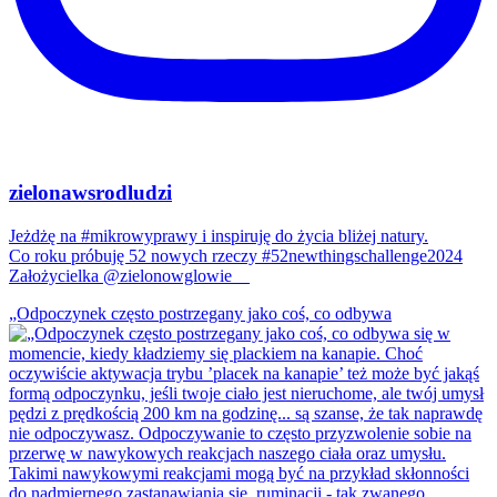
zielonawsrodludzi
Jeżdżę na #mikrowyprawy i inspiruję do życia bliżej natury.
Co roku próbuję 52 nowych rzeczy #52newthingschallenge2024
Założycielka @zielonowglowie__
„Odpoczynek często postrzegany jako coś, co odbywa