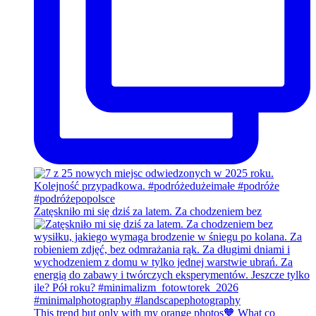
Zatęskniło mi się dziś za latem. Za chodzeniem bez
This trend but only with my orange photos🧡 What co