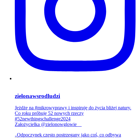
zielonawsrodludzi
Jeżdżę na #mikrowyprawy i inspiruję do życia bliżej natury.
Co roku próbuję 52 nowych rzeczy
#52newthingschallenge2024
Założycielka @zielonowglowie__
„Odpoczynek często postrzegany jako coś, co odbywa