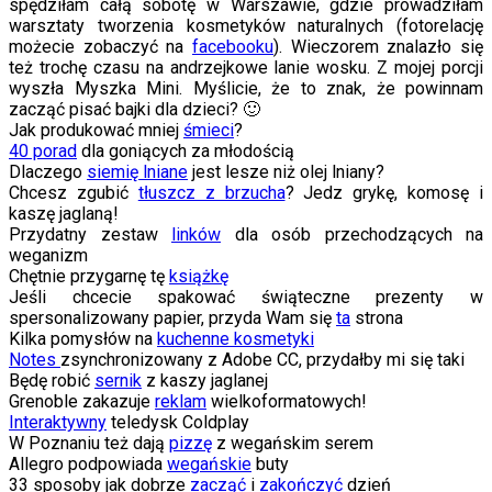
spędziłam całą sobotę w Warszawie, gdzie prowadziłam
warsztaty tworzenia kosmetyków naturalnych (fotorelację
możecie zobaczyć na
facebooku
). Wieczorem znalazło się
też trochę czasu na andrzejkowe lanie wosku. Z mojej porcji
wyszła Myszka Mini. Myślicie, że to znak, że powinnam
zacząć pisać bajki dla dzieci? 🙂
Jak produkować mniej
śmieci
?
40 porad
dla goniących za młodością
Dlaczego
siemię lniane
jest lesze niż olej lniany?
Chcesz zgubić
tłuszcz z brzucha
? Jedz grykę, komosę i
kaszę jaglaną!
Przydatny zestaw
linków
dla osób przechodzących na
weganizm
Chętnie przygarnę tę
książkę
Jeśli chcecie spakować świąteczne prezenty w
spersonalizowany papier, przyda Wam się
ta
strona
Kilka pomysłów na
kuchenne kosmetyki
Notes
zsynchronizowany z Adobe CC, przydałby mi się taki
Będę robić
sernik
z kaszy jaglanej
Grenoble zakazuje
reklam
wielkoformatowych!
Interaktywny
teledysk Coldplay
W Poznaniu też dają
pizzę
z wegańskim serem
Allegro podpowiada
wegańskie
buty
33 sposoby jak dobrze
zacząć
i
zakończyć
dzień