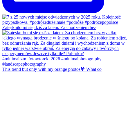
Zatęskniło mi się dziś za latem. Za chodzeniem bez
This trend but only with my orange photos🧡 What co