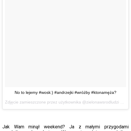
No to lejemy #wosk:) #andrzejki #wróżby #ktonamęża?
Zdjęcie zamieszczone przez użytkownika @zielonawsrodludzi
Lis 1
Jak Wam minął weekend? Ja z małymi przygodami