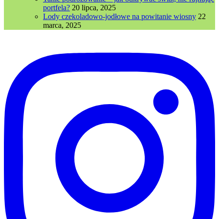
portfela?
20 lipca, 2025
Lody czekoladowo-jodłowe na powitanie wiosny
22
marca, 2025