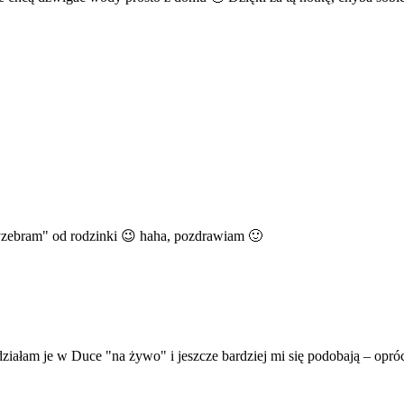
wyzebram" od rodzinki 😉 haha, pozdrawiam 🙂
ziałam je w Duce "na żywo" i jeszcze bardziej mi się podobają – opróc