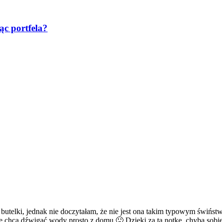
ąc portfela?
ej butelki, jednak nie doczytałam, że nie jest ona takim typowym świńs
nie chcą dźwigać wody prosto z domu 🙂 Dzięki za tą notkę, chyba sobi