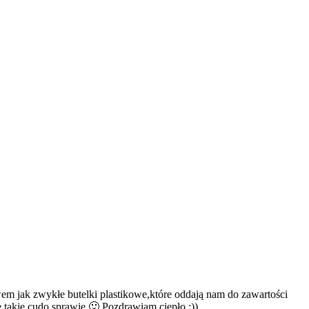
twem jak zwykłe butelki plastikowe,które oddają nam do zawartości
e takie cudo sprawię 🙂 Pozdrawiam ciepło :))