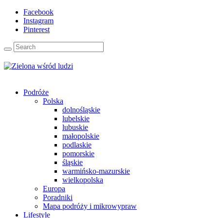
Facebook
Instagram
Pinterest
Podróże
Polska
dolnośląskie
lubelskie
lubuskie
małopolskie
podlaskie
pomorskie
śląskie
warmińsko-mazurskie
wielkopolska
Europa
Poradniki
Mapa podróży i mikrowypraw
Lifestyle