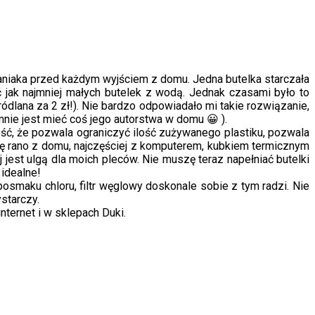
baniaka przed każdym wyjściem z domu. Jedna butelka starczała
ć jak najmniej małych butelek z wodą. Jednak czasami było to
ódlana za 2 zł!). Nie bardzo odpowiadało mi takie rozwiązanie,
mnie jest mieć coś jego autorstwa w domu 😀 ).
ość, że pozwala ograniczyć ilość zużywanego plastiku, pozwala
ę rano z domu, najczęściej z komputerem, kubkiem termicznym
 jest ulgą dla moich pleców. Nie muszę teraz napełniać butelki
 idealne!
osmaku chloru, filtr węglowy doskonale sobie z tym radzi. Nie
starczy.
ternet i w sklepach Duki.