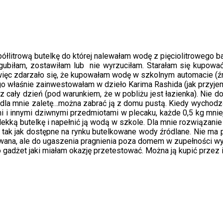
ółlitrową butelkę do której nalewałam wodę z pięciolitrowego 
zgubiłam, zostawiłam lub nie wyrzuciłam. Starałam się kupowa
m więc zdarzało się, że kupowałam wodę w szkolnym automacie (źr
ego właśnie zainwestowałam w dzieło Karima Rashida (jak przyje
 cały dzień (pod warunkiem, że w pobliżu jest łazienka). Nie d
 dla mnie zaletę…można zabrać ją z domu pustą. Kiedy wychodz
i i innymi dziwnymi przedmiotami w plecaku, każde 0,5 kg mniej
ekką butelkę i napełnić ją wodą w szkole. Dla mnie rozwiązanie
 tak jak dostępne na rynku butelkowane wody źródlane. Nie ma p
wana, ale do ugaszenia pragnienia poza domem w zupełności wy
gadżet jaki miałam okazję przetestować. Można ją kupić przez in