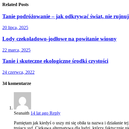
Related Posts
Tanie podróżowanie – jak odkrywać świat, nie rujnuj
20 lipca, 2025
Lody czekoladowo-jodłowe na powitanie wiosny
22 marca, 2025
Tanie i skuteczne ekologiczne środki czystości
24 czerwca, 2022
34
komentarze
Seanaith
14 lat ago
Reply
Pamiętam jak kiedyś o uszy mi się obiła ta nazwa i działanie t
trujący syf. Ciekawa alternatywa dla ludzi, którzy faktycznie 