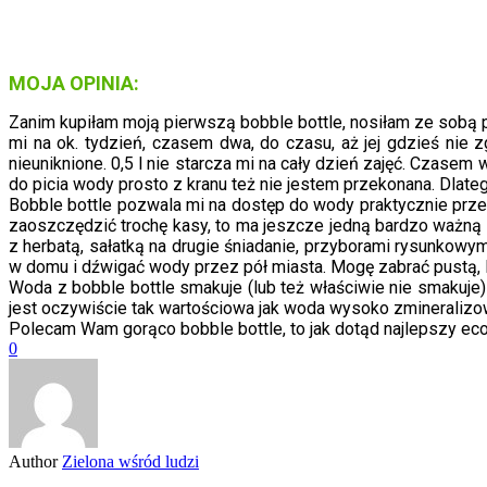
MOJA OPINIA:
Zanim kupiłam moją pierwszą bobble bottle, nosiłam ze sobą p
mi na ok. tydzień, czasem dwa, do czasu, aż jej gdzieś nie 
nieuniknione. 0,5 l nie starcza mi na cały dzień zajęć. Czase
do picia wody prosto z kranu też nie jestem przekonana. Dlat
Bobble bottle pozwala mi na dostęp do wody praktycznie przez
zaoszczędzić trochę kasy, to ma jeszcze jedną bardzo ważną
z herbatą, sałatką na drugie śniadanie, przyborami rysunkowym
w domu i dźwigać wody przez pół miasta. Mogę zabrać pustą, l
Woda z bobble bottle smakuje (lub też właściwie nie smakuje)
jest oczywiście tak wartościowa jak woda wysoko zmineralizo
Polecam Wam gorąco bobble bottle, to jak dotąd najlepszy eco 
0
Author
Zielona wśród ludzi