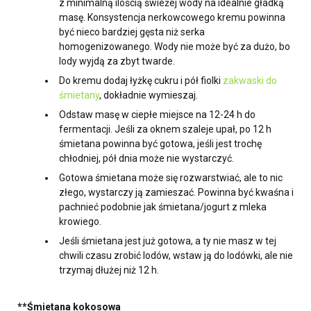
z minimalną ilością świeżej wody na idealnie gładką
masę. Konsystencja nerkowcowego kremu powinna
być nieco bardziej gęsta niż serka
homogenizowanego. Wody nie może być za dużo, bo
lody wyjdą za zbyt twarde.
Do kremu dodaj łyżkę cukru i pół fiolki
zakwaski do
śmietany
, dokładnie wymieszaj.
Odstaw masę w ciepłe miejsce na 12-24 h do
fermentacji. Jeśli za oknem szaleje upał, po 12 h
śmietana powinna być gotowa, jeśli jest trochę
chłodniej, pół dnia może nie wystarczyć.
Gotowa śmietana może się rozwarstwiać, ale to nic
złego, wystarczy ją zamieszać. Powinna być kwaśna i
pachnieć podobnie jak śmietana/jogurt z mleka
krowiego.
Jeśli śmietana jest już gotowa, a ty nie masz w tej
chwili czasu zrobić lodów, wstaw ją do lodówki, ale nie
trzymaj dłużej niż 12 h.
**Śmietana kokosowa