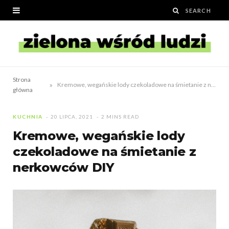
Strona
»
Kremowe, wegańskie lody czekoladowe na śmietanie z nerkowców DIY
główna
KUCHNIA
20 LIPCA, 2021
2 MINS READ
Kremowe, wegańskie lody
czekoladowe na śmietanie z
nerkowców DIY