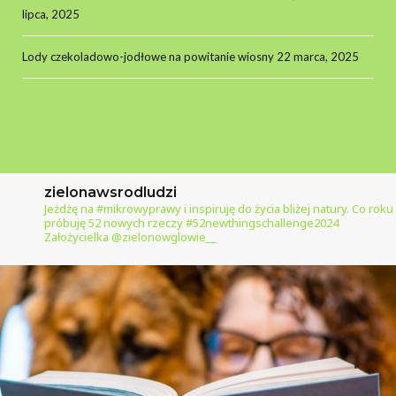
lipca, 2025
Lody czekoladowo-jodłowe na powitanie wiosny
22 marca, 2025
zielonawsrodludzi
Jeżdżę na #mikrowyprawy i inspiruję do życia bliżej natury.
Co roku
próbuję 52 nowych rzeczy #52newthingschallenge2024
Założycielka @zielonowglowie__