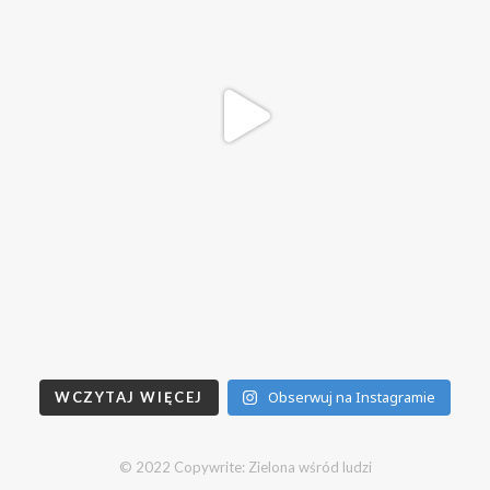
Obserwuj na Instagramie
WCZYTAJ WIĘCEJ
© 2022 Copywrite: Zielona wśród ludzi