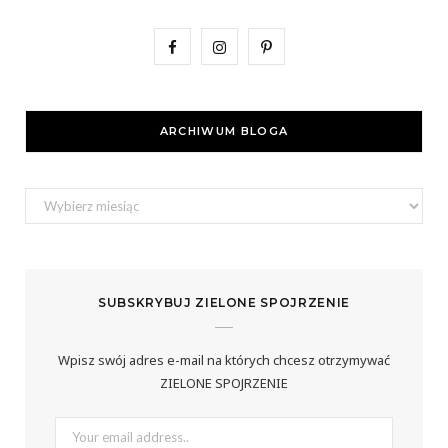
F
I
P
a
n
i
c
s
n
ARCHIWUM BLOGA
e
t
t
b
a
e
Archiwum
bloga
o
g
r
o
r
e
SUBSKRYBUJ ZIELONE SPOJRZENIE
k
a
s
m
t
Wpisz swój adres e-mail na których chcesz otrzymywać
ZIELONE SPOJRZENIE