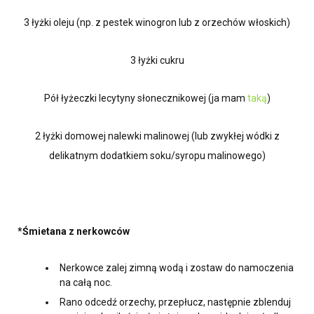
3 łyżki oleju (np. z pestek winogron lub z orzechów włoskich)
3 łyżki cukru
Pół łyżeczki lecytyny słonecznikowej (ja mam
taką
)
2 łyżki domowej nalewki malinowej (lub zwykłej wódki z
delikatnym dodatkiem soku/syropu malinowego)
*Śmietana z nerkowców
Nerkowce zalej zimną wodą i zostaw do namoczenia
na całą noc.
Rano odcedź orzechy, przepłucz, następnie zblenduj