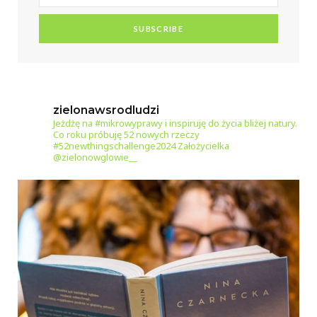
zielonawsrodludzi
Jeżdżę na #mikrowyprawy i inspiruję do życia bliżej natury.
Co roku próbuję 52 nowych rzeczy
#52newthingschallenge2024
Założycielka
@zielonowglowie__