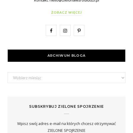
ZOBACZ WIĘCEJ
F
I
P
a
n
i
c
s
n
ARCHIWUM BLOGA
e
t
t
b
a
e
Archiwum
bloga
o
g
r
o
r
e
SUBSKRYBUJ ZIELONE SPOJRZENIE
k
a
s
m
t
Wpisz swój adres e-mail na których chcesz otrzymywać
ZIELONE SPOJRZENIE