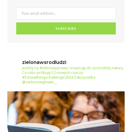
zielonawsrodludzi
Jeżdżę na #mikrowyprawy i inspiruję do życia bliżej natury.
Co roku próbuję 52 nowych rzeczy
#52newthingschallenge2024
Założycielka
@zielonowglowie__