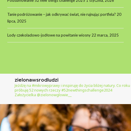
Podsumowanie 52 new things challenge 2025
1 stycznia, 2026
Tanie podróżowanie – jak odkrywać świat, nie rujnując portfela?
20
lipca, 2025
Lody czekoladowo-jodłowe na powitanie wiosny
22 marca, 2025
zielonawsrodludzi
Jeżdżę na #mikrowyprawy i inspiruję do życia bliżej natury.
Co roku
próbuję 52 nowych rzeczy #52newthingschallenge2024
Założycielka @zielonowglowie__