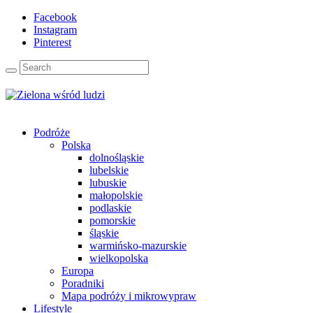
Facebook
Instagram
Pinterest
Podróże
Polska
dolnośląskie
lubelskie
lubuskie
małopolskie
podlaskie
pomorskie
śląskie
warmińsko-mazurskie
wielkopolska
Europa
Poradniki
Mapa podróży i mikrowypraw
Lifestyle