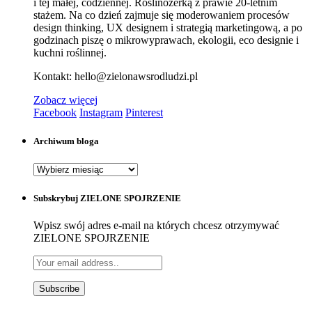
i tej małej, codziennej. Roślinożerką z prawie 20-letnim
stażem. Na co dzień zajmuje się moderowaniem procesów
design thinking, UX designem i strategią marketingową, a po
godzinach piszę o mikrowyprawach, ekologii, eco designie i
kuchni roślinnej.
Kontakt: hello@zielonawsrodludzi.pl
Zobacz więcej
Facebook
Instagram
Pinterest
Archiwum bloga
Archiwum
bloga
Subskrybuj ZIELONE SPOJRZENIE
Wpisz swój adres e-mail na których chcesz otrzymywać
ZIELONE SPOJRZENIE