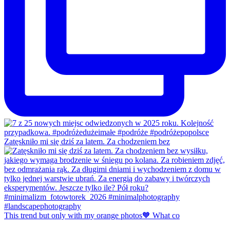
Zatęskniło mi się dziś za latem. Za chodzeniem bez
This trend but only with my orange photos🧡 What co