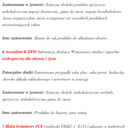
Zastosowanie w żywności :
Sztuczne słodziki,produkty spożywcze
niskokaloryczne,napoje dietetyczne,,gumy do żucia ,napoje bezalkoholowe
,kawa rozpuszczalna ,może występować we wszystkich produktach
niezawierających cukru
Inne zastosowanie :
Kremy do rąk,produkty do układania włosów.
6
.
Acesulfam K E950
-Substancja słodząca Wzmacniacz smaku i zapachu-
niebezpieczny dla zdrowia i życia
Potencjalne skutki:
Zanotowano przypadki raka płuc, raka piersi, białaczkę,
choroby układu oddechowego i nowotwory u zwierząt
Zastosowanie w żywności :
Sztuczny słodzik, niskokaloryczne artykuły
spożywcze, niskokaloryczna guma do żucia
Inne zastosowanie :
Produkty do higieny jamy ustnej
7
.
Błękit brylantowy FCF
,(niebieski FD&C 1- E133 (zakazany w niektórych