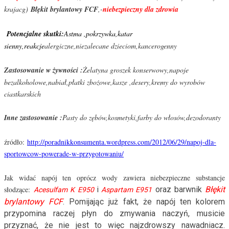
krajacg)
Błękit brylantowy FCF
,-
niebezpieczny dla zdrowia
Potencjalne skutki:
Astma ,pokrzywka,katar
sienny,reakcje
alergiczne,niezalecane dzieciom,kancerogenny
Zastosowanie w żywności :
Żelatyna groszek konserwowy,napoje
bezalkoholowe,nabiał,płatki zbożowe,kasze ,desery,kremy do wyrobów
ciastkarskich
Inne zastosowanie :
Pasty do zębów,kosmetyki,farby do włosów,dezodoranty
źródło:
http://poradnikkonsumenta.wordpress.com/2012/06/29/napoj-dla-
sportowcow-powerade-w-przygotowaniu/
Jak widać napój ten oprócz wody zawiera niebezpieczne substancje
słodzące:
i
oraz barwnik
Błękit
Acesulfam K E950
Aspartam E951
brylantowy FCF
. Pomijając już fakt, że napój ten kolorem
przypomina raczej płyn do zmywania naczyń, musicie
przyznać, że nie jest to więc najzdrowszy nawadniacz.