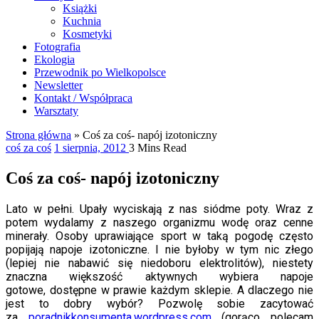
Książki
Kuchnia
Kosmetyki
Fotografia
Ekologia
Przewodnik po Wielkopolsce
Newsletter
Kontakt / Współpraca
Warsztaty
Strona główna
»
Coś za coś- napój izotoniczny
coś za coś
1 sierpnia, 2012
3 Mins Read
Coś za coś- napój izotoniczny
Lato w pełni. Upały wyciskają z nas siódme poty. Wraz z
potem wydalamy z naszego organizmu wodę oraz cenne
minerały. Osoby uprawiające sport w taką pogodę często
popijają napoje izotoniczne. I nie byłoby w tym nic złego
(lepiej nie nabawić się niedoboru elektrolitów), niestety
znaczna większość aktywnych wybiera napoje
gotowe, dostępne w prawie każdym sklepie. A dlaczego nie
jest to dobry wybór? Pozwolę sobie zacytować
za
poradnikkonsumenta.wordpress.com
(gorąco polecam