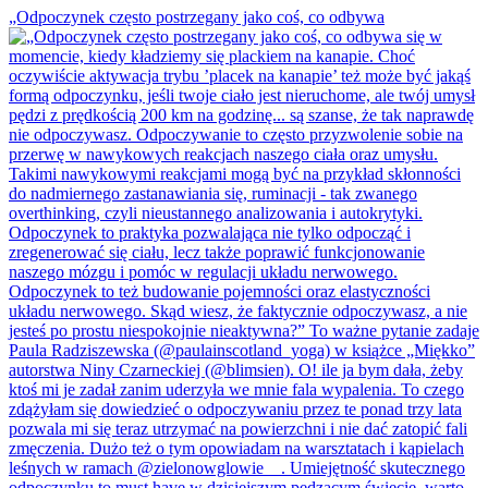
„Odpoczynek często postrzegany jako coś, co odbywa