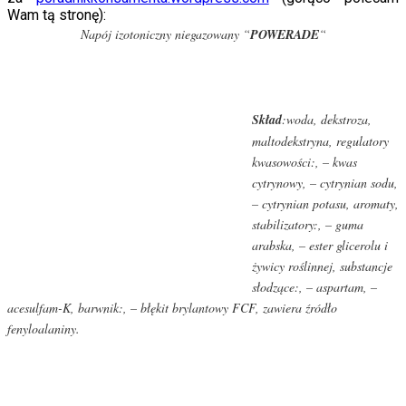
Wam tą stronę):
Napój izotoniczny niegazowany “
POWERADE
“
Skład
:woda, dekstroza,
maltodekstryna, regulatory
kwasowości:, – kwas
cytrynowy, – cytrynian sodu,
– cytrynian potasu, aromaty,
stabilizatory:, – guma
arabska, – ester glicerolu i
żywicy roślinnej, substancje
słodzące:, – aspartam, –
acesulfam-K, barwnik:, – błękit brylantowy FCF, zawiera źródło
fenyloalaniny.