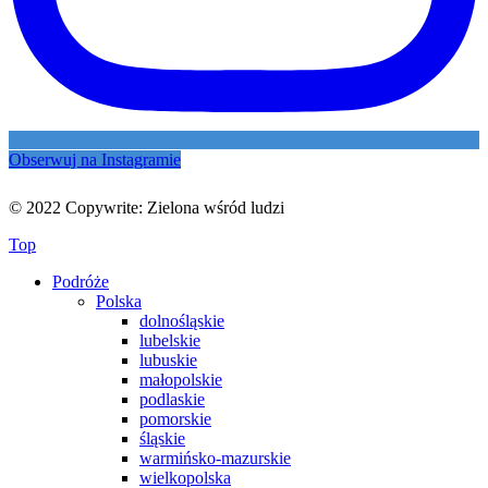
Obserwuj na Instagramie
© 2022 Copywrite: Zielona wśród ludzi
Top
Podróże
Polska
dolnośląskie
lubelskie
lubuskie
małopolskie
podlaskie
pomorskie
śląskie
warmińsko-mazurskie
wielkopolska