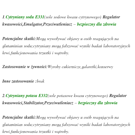
1
.
Cytryniany sodu E331
(sole sodowe kwasu cytrynowego)
Regulator
kwasowości,Emulgator,Przeciwutleniacz
–
bezpieczny dla zdrowia
Potencjalne skutki:
Mogą wywoływać objawy u osób reagujących na
glutaminian sodu;cytryniany mogą fałszować wyniki badań laboratoryjnych
krwi,funkcjonowania trzustki i wątroby.
Zastosowanie w żywności:
Wyroby cukiernicze,galaretki,konserwy
Inne zastosowanie :
brak
2
.
Cytryniany potasu E332
(sole potasowe kwasu cytrynowego)
Regulator
kwasowości,Stabilizator,Przeciwutleniacz
–
bezpieczny dla zdrowia
Potencjalne skutki:
Mogą wywoływać objawy u osób reagujących na
glutaminian sodu;cytryniany mogą fałszować wyniki badań laboratoryjnych
krwi,funkcjonowania trzustki i wątroby.