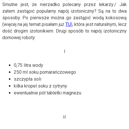
Smutne jest, że nierzadko polecany przez lekarzy:/ Jak
zatem zastąpić popularny napój izotoniczny? Są na to dwa
sposoby. Po pierwsze można go zastąpić wodą kokosową
(więcej na jej temat pisałam już
TU
), która jest naturalnym, lecz
dość drogim izotonikiem. Drugi sposób to napój izotoniczny
domowej roboty:
I
0,75 litra wody
250 ml soku pomarańczowego
szczypta soli
kilka kropel soku z cytryny
ewentualnie pół tabletki magnezu
II