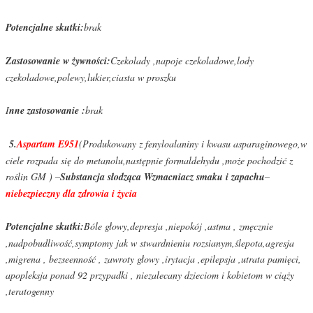
Potencjalne skutki:
brak
Zastosowanie w żywności:
Czekolady ,napoje czekoladowe,lody
czekoladowe,polewy,lukier,ciasta w proszku
I
nne zastosowanie :
brak
5.
Aspartam E951
(Produkowany z fenyloalaniny i kwasu asparaginowego,w
ciele rozpada się do metanolu,następnie formaldehydu ,może pochodzić z
roślin GM ) –
Substancja słodząca Wzmacniacz smaku i zapachu
–
niebezpieczny dla zdrowia i życia
Potencjalne skutki:
Bóle głowy,depresja ,niepokój ,astma , zmęcznie
,nadpobudliwość,symptomy jak w stwardnieniu rozsianym,ślepota,agresja
,migrena , bezseenność , zawroty głowy ,irytacja ,epilepsja ,utrata pamięci,
apopleksja ponad 92 przypadki , niezalecany dzieciom i kobietom w ciąży
,teratogenny