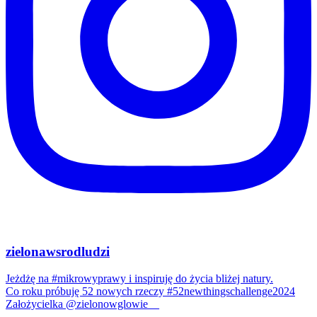
zielonawsrodludzi
Jeżdżę na #mikrowyprawy i inspiruję do życia bliżej natury.
Co roku próbuję 52 nowych rzeczy #52newthingschallenge2024
Założycielka @zielonowglowie__