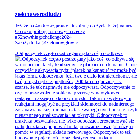
zielonawsrodludzi
Jeżdżę na #mikrowyprawy i inspiruję do życia bliżej natury.
Co roku próbuję 52 nowych rzeczy
#52newthingschallenge2024
Założycielka @zielonowglowie__
„Odpoczynek często postrzegany jako coś, co odbywa