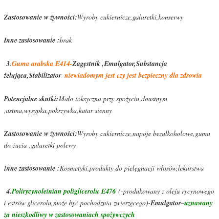
Zastosowanie w żywności:
Wyroby cukiernicze,galaretki,konserwy
Inne zastosowanie :
brak
3
.
Guma arabska E414-
Zagęstnik ,Emulgator,Substancja
żelująca,Stabilizator
–
niewiadomym jest czy jest bezpieczny dla zdrowia
Potencjalne skutki:
Mało toksyczna przy spożyciu doustnym
,astma,wysypka,pokrzywka,katar sienny
Zastosowanie w żywności:
Wyroby cukiernicze,napoje bezalkoholowe,guma
do żucia ,galaretki polewy
I
nne zastosowanie :
Kosmetyki,produkty do pielęgnacji włosów,lekarstwa
4.
Polirycynoleinian poliglicerolu E476
(-produkowany z oleju rycynowego
i estrów glicerolu,może być pochodznia zwierzęcego)-
Emulgator
–
uznawany
za nieszkodliwy w zastosowaniach spożywczych