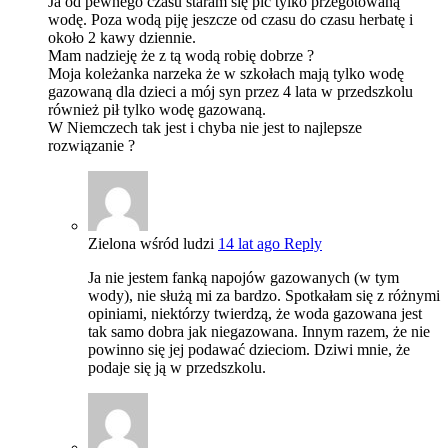
Ja od pewnego czasu staram się pić tylko przegotowaną
wodę. Poza wodą piję jeszcze od czasu do czasu herbatę i
około 2 kawy dziennie.
Mam nadzieję że z tą wodą robię dobrze ?
Moja koleżanka narzeka że w szkołach mają tylko wodę
gazowaną dla dzieci a mój syn przez 4 lata w przedszkolu
również pił tylko wodę gazowaną.
W Niemczech tak jest i chyba nie jest to najlepsze
rozwiązanie ?
Zielona wśród ludzi
14 lat ago
Reply
Ja nie jestem fanką napojów gazowanych (w tym
wody), nie służą mi za bardzo. Spotkałam się z różnymi
opiniami, niektórzy twierdzą, że woda gazowana jest
tak samo dobra jak niegazowana. Innym razem, że nie
powinno się jej podawać dzieciom. Dziwi mnie, że
podaje się ją w przedszkolu.