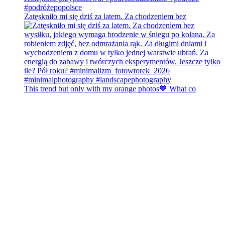
Zatęskniło mi się dziś za latem. Za chodzeniem bez
This trend but only with my orange photos🧡 What co