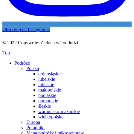
Obserwuj na Instagramie
© 2022 Copywrite: Zielona wśród ludzi
Top
Podróże
Polska
dolnośląskie
lubelskie
lubuskie
małopolskie
podlaskie
pomorskie
śląskie
warmińsko-mazurskie
wielkopolska
Europa
Poradniki
Mapa podróży i mikrowypraw