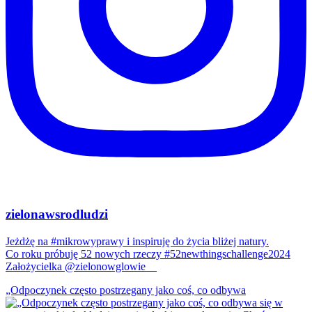
zielonawsrodludzi
Jeżdżę na #mikrowyprawy i inspiruję do życia bliżej natury.
Co roku próbuję 52 nowych rzeczy #52newthingschallenge2024
Założycielka @zielonowglowie__
„Odpoczynek często postrzegany jako coś, co odbywa