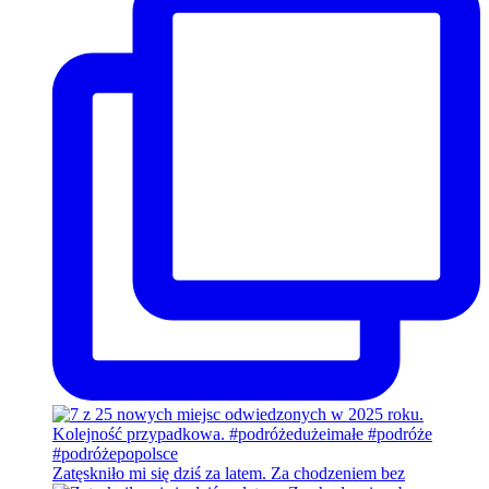
Zatęskniło mi się dziś za latem. Za chodzeniem bez