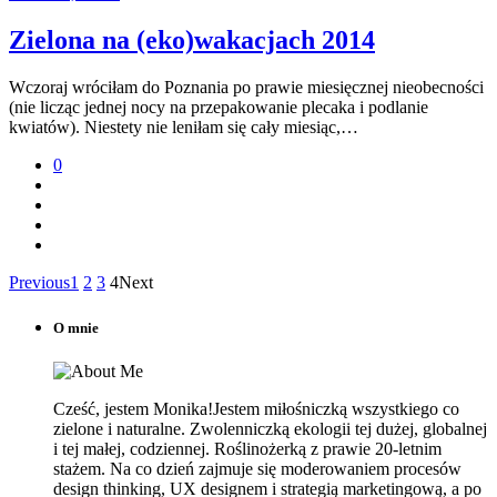
Zielona na (eko)wakacjach 2014
Wczoraj wróciłam do Poznania po prawie miesięcznej nieobecności
(nie licząc jednej nocy na przepakowanie plecaka i podlanie
kwiatów). Niestety nie leniłam się cały miesiąc,…
0
Previous
1
2
3
4
Next
O mnie
Cześć, jestem Monika!Jestem miłośniczką wszystkiego co
zielone i naturalne. Zwolenniczką ekologii tej dużej, globalnej
i tej małej, codziennej. Roślinożerką z prawie 20-letnim
stażem. Na co dzień zajmuje się moderowaniem procesów
design thinking, UX designem i strategią marketingową, a po