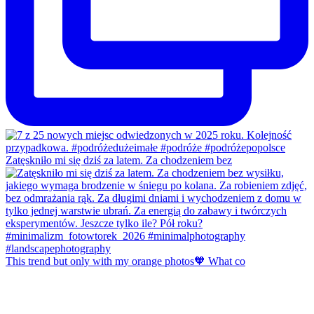
Zatęskniło mi się dziś za latem. Za chodzeniem bez
This trend but only with my orange photos🧡 What co