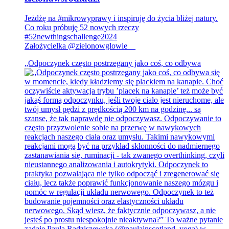
Jeżdżę na #mikrowyprawy i inspiruję do życia bliżej natury.
Co roku próbuję 52 nowych rzeczy
#52newthingschallenge2024
Założycielka @zielonowglowie__
„Odpoczynek często postrzegany jako coś, co odbywa