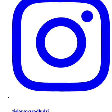
zielonawsrodludzi