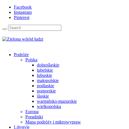
Facebook
Instagram
Pinterest
Podróże
Polska
dolnośląskie
lubelskie
lubuskie
małopolskie
podlaskie
pomorskie
śląskie
warmińsko-mazurskie
wielkopolska
Europa
Poradniki
Mapa podróży i mikrowypraw
Lifestyle