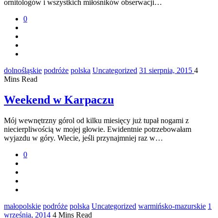
ornitologów i wszystkich miłośników obserwacji…
0
dolnośląskie
podróże
polska
Uncategorized
31 sierpnia, 2015
4
Mins Read
Weekend w Karpaczu
Mój wewnętrzny górol od kilku miesięcy już tupał nogami z
niecierpliwością w mojej głowie. Ewidentnie potrzebowałam
wyjazdu w góry. Wiecie, jeśli przynajmniej raz w…
0
małopolskie
podróże
polska
Uncategorized
warmińsko-mazurskie
1
września, 2014
4 Mins Read