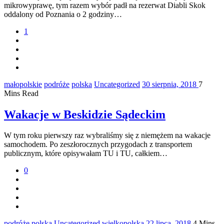
mikrowyprawę, tym razem wybór padł na rezerwat Diabli Skok
oddalony od Poznania o 2 godziny…
1
małopolskie
podróże
polska
Uncategorized
30 sierpnia, 2018
7
Mins Read
Wakacje w Beskidzie Sądeckim
W tym roku pierwszy raz wybraliśmy się z niemężem na wakacje
samochodem. Po zeszłorocznych przygodach z transportem
publicznym, które opisywałam TU i TU, całkiem…
0
podróże
polska
Uncategorized
wielkopolska
22 lipca, 2018
4 Mins