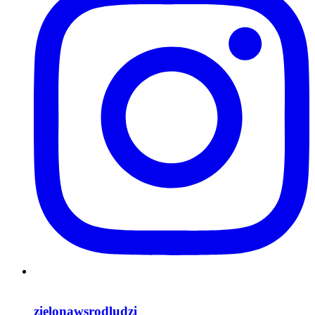
zielonawsrodludzi