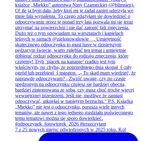
7 z 25 nowych miejsc odwiedzonych w 2025 roku. Kol