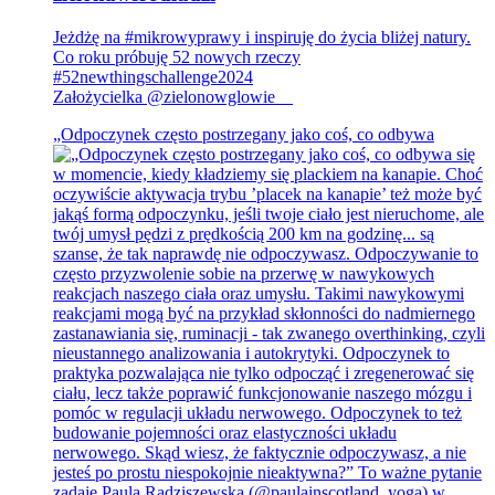
Jeżdżę na #mikrowyprawy i inspiruję do życia bliżej natury.
Co roku próbuję 52 nowych rzeczy
#52newthingschallenge2024
Założycielka @zielonowglowie__
„Odpoczynek często postrzegany jako coś, co odbywa