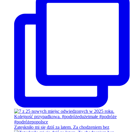
Zatęskniło mi się dziś za latem. Za chodzeniem bez