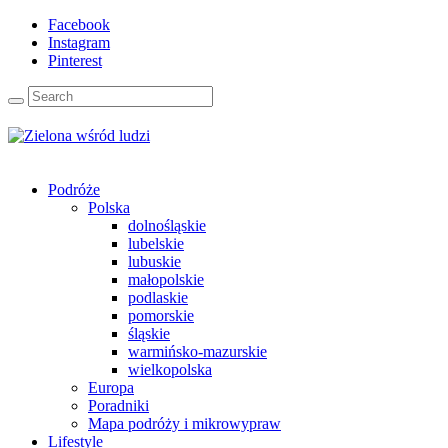
Facebook
Instagram
Pinterest
Podróże
Polska
dolnośląskie
lubelskie
lubuskie
małopolskie
podlaskie
pomorskie
śląskie
warmińsko-mazurskie
wielkopolska
Europa
Poradniki
Mapa podróży i mikrowypraw
Lifestyle