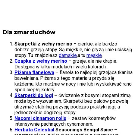
Dla
zmarzluchów
Skarpetki z wełny merino
– cienkie, ale bardzo
dobrze grzeją stopy. Są miękkie, nie gryzą i nie uciskają
stopy. Tu znajdziesz
damskie
,a tu
męskie
.
Czapka z wełny merino
– grzeje, ale nie drapie.
Dostępna w kilku modelach i wielu kolorach.
Piżama flanelowa
– flanela to najlepiej grzejąca tkanina
bawełniana. Piżama z tego materiału przyda się
każdemu, kto marźnie w nocy i nie lubi wyskakiwać rano
spod ciepłej kołdry.
Skarpetki do jogi
–
ćwiczenie z bosymi stopami zimą
może być wyzwaniem. Skarpetki bez palców pozwolą
utrzymać stabilną pozycję podczas praktyki jogi, a
jednocześnie dogrzeją stopy.
Nacomi cinnamon rolls
– zestaw kosmetyków
intensywnie pachnących cynamonem.
Herbata Celestial
Seasonings Bengal Spice
–