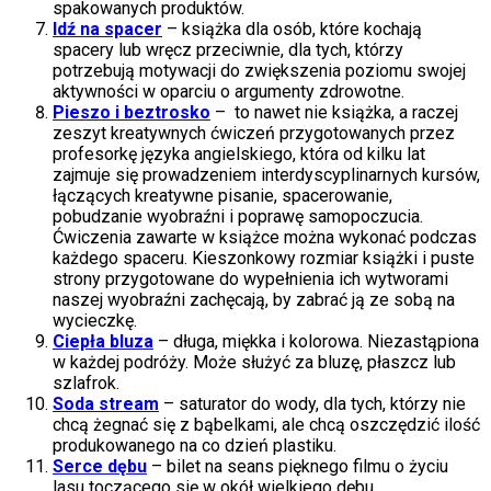
spakowanych produktów.
Idź na spacer
– książka dla osób, które kochają
spacery lub wręcz przeciwnie, dla tych, którzy
potrzebują motywacji do zwiększenia poziomu swojej
aktywności w oparciu o argumenty zdrowotne.
Pieszo i beztrosko
– to nawet nie książka, a raczej
zeszyt kreatywnych ćwiczeń przygotowanych przez
profesorkę języka angielskiego, która od kilku lat
zajmuje się prowadzeniem interdyscyplinarnych kursów,
łączących kreatywne pisanie, spacerowanie,
pobudzanie wyobraźni i poprawę samopoczucia.
Ćwiczenia zawarte w książce można wykonać podczas
każdego spaceru. Kieszonkowy rozmiar książki i puste
strony przygotowane do wypełnienia ich wytworami
naszej wyobraźni zachęcają, by zabrać ją ze sobą na
wycieczkę.
Ciepła bluza
– długa, miękka i kolorowa. Niezastąpiona
w każdej podróży. Może służyć za bluzę, płaszcz lub
szlafrok.
Soda stream
– saturator do wody, dla tych, którzy nie
chcą żegnać się z bąbelkami, ale chcą oszczędzić ilość
produkowanego na co dzień plastiku.
Serce dębu
– bilet na seans pięknego filmu o życiu
lasu toczącego się w okół wielkiego dębu.