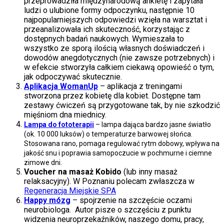
przeprowadziła międzynarodową ankietę i zapytała
ludzi o ulubione formy odpoczynku, następnie 10
najpopularniejszych odpowiedzi wzięła na warsztat i
przeanalizowała ich skuteczność, korzystając z
dostępnych badań naukowych. Wymieszała to
wszystko ze sporą ilością własnych doświadczeń i
dowodów anegdotycznych (nie zawsze potrzebnych) i
w efekcie stworzyła całkiem ciekawą opowieść o tym,
jak odpoczywać skutecznie.
Aplikacja WomanUp
– aplikacja z treningami
stworzona przez kobietę dla kobiet. Dostępne tam
zestawy ćwiczeń są przygotowane tak, by nie szkodzić
mięśniom dna miednicy.
Lampa do fototerapii
– lampa dająca bardzo jasne światło
(ok. 10 000 luksów) o temperaturze barwowej słońca.
Stosowana rano, pomaga regulować rytm dobowy, wpływa na
jakość snu i poprawia samopoczucie w pochmurne i ciemne
zimowe dni.
Voucher na masaż Kobido
(lub inny masaż
relaksacyjny). W Poznaniu polecam zwłaszcza w
Regeneracja Miejskie SPA
Happy mózg
– spojrzenie na szczęście oczami
neurobiologa. Autor pisze o szczęściu z punktu
widzenia neuroprzekaźników, naszego domu, pracy,