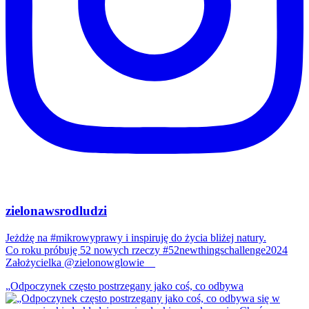
zielonawsrodludzi
Jeżdżę na #mikrowyprawy i inspiruję do życia bliżej natury.
Co roku próbuję 52 nowych rzeczy #52newthingschallenge2024
Założycielka @zielonowglowie__
„Odpoczynek często postrzegany jako coś, co odbywa