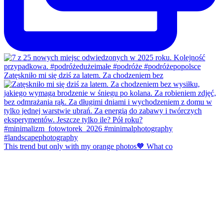
Zatęskniło mi się dziś za latem. Za chodzeniem bez
This trend but only with my orange photos🧡 What co