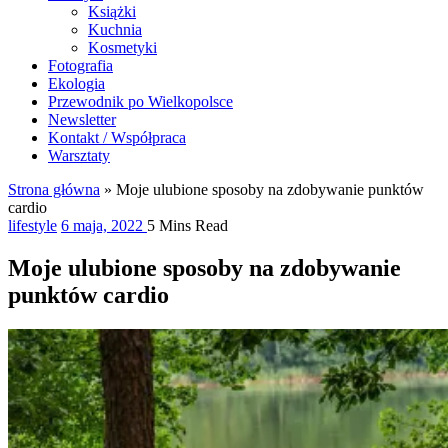
Książki
Kuchnia
Kosmetyki
Fotografia
Ekologia
Przewodnik po Wielkopolsce
Newsletter
Kontakt / Współpraca
Warsztaty
Strona główna
»
Moje ulubione sposoby na zdobywanie punktów
cardio
lifestyle
6 maja, 2022
5 Mins Read
Moje ulubione sposoby na zdobywanie
punktów cardio