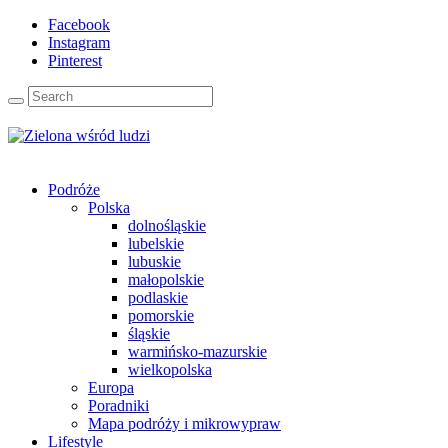
Facebook
Instagram
Pinterest
Podróże
Polska
dolnośląskie
lubelskie
lubuskie
małopolskie
podlaskie
pomorskie
śląskie
warmińsko-mazurskie
wielkopolska
Europa
Poradniki
Mapa podróży i mikrowypraw
Lifestyle