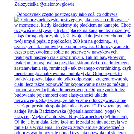
Założycielka @zielonowglowie__
„Odpoczynek często postrzegany jako coś, co odbywa