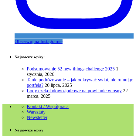
Obserwuj na Instagramie
Najnowsze wpisy:
Podsumowanie 52 new things challenge 2025
1
stycznia, 2026
Tanie podróżowanie – jak odkrywać świat, nie rujnując
portfela?
20 lipca, 2025
Lody czekoladowo-jodłowe na powitanie wiosny
22
marca, 2025
Kontakt / Współpraca
Warsztaty
Newsletter
Najnowsze wpisy