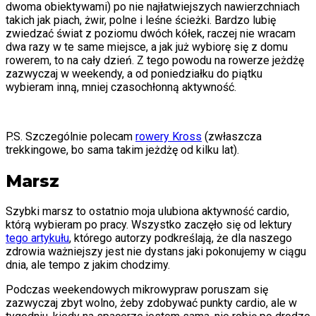
dwoma obiektywami) po nie najłatwiejszych nawierzchniach
takich jak piach, żwir, polne i leśne ścieżki. Bardzo lubię
zwiedzać świat z poziomu dwóch kółek, raczej nie wracam
dwa razy w te same miejsce, a jak już wybiorę się z domu
rowerem, to na cały dzień. Z tego powodu na rowerze jeżdżę
zazwyczaj w weekendy, a od poniedziałku do piątku
wybieram inną, mniej czasochłonną aktywność.
P.S. Szczególnie polecam
rowery Kross
(zwłaszcza
trekkingowe, bo sama takim jeżdżę od kilku lat).
Marsz
Szybki marsz to ostatnio moja ulubiona aktywność cardio,
którą wybieram po pracy. Wszystko zaczęło się od lektury
tego artykułu
, którego autorzy podkreślają, że dla naszego
zdrowia ważniejszy jest nie dystans jaki pokonujemy w ciągu
dnia, ale tempo z jakim chodzimy.
Podczas weekendowych mikrowypraw poruszam się
zazwyczaj zbyt wolno, żeby zdobywać punkty cardio, ale w