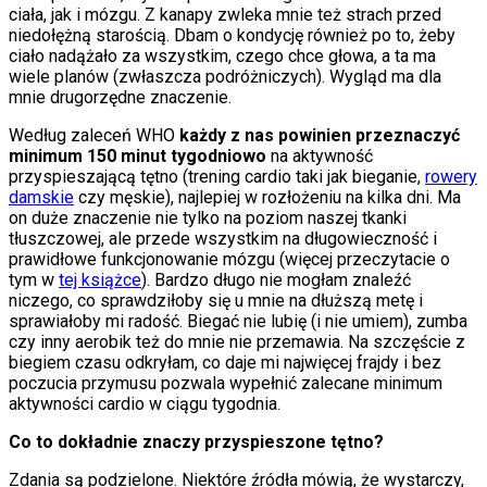
ciała, jak i mózgu. Z kanapy zwleka mnie też strach przed
niedołężną starością. Dbam o kondycję również po to, żeby
ciało nadążało za wszystkim, czego chce głowa, a ta ma
wiele planów (zwłaszcza podróżniczych). Wygląd ma dla
mnie drugorzędne znaczenie.
Według zaleceń WHO
każdy z nas powinien przeznaczyć
minimum 150 minut tygodniowo
na aktywność
przyspieszającą tętno (trening cardio taki jak bieganie,
rowery
damskie
czy męskie), najlepiej w rozłożeniu na kilka dni. Ma
on duże znaczenie nie tylko na poziom naszej tkanki
tłuszczowej, ale przede wszystkim na długowieczność i
prawidłowe funkcjonowanie mózgu (więcej przeczytacie o
tym w
tej książce
). Bardzo długo nie mogłam znaleźć
niczego, co sprawdziłoby się u mnie na dłuższą metę i
sprawiałoby mi radość. Biegać nie lubię (i nie umiem), zumba
czy inny aerobik też do mnie nie przemawia. Na szczęście z
biegiem czasu odkryłam, co daje mi najwięcej frajdy i bez
poczucia przymusu pozwala wypełnić zalecane minimum
aktywności cardio w ciągu tygodnia.
Co to dokładnie znaczy przyspieszone tętno?
Zdania są podzielone. Niektóre źródła mówią, że wystarczy,