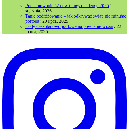
Podsumowanie 52 new things challenge 2025
1
stycznia, 2026
Tanie podróżowanie – jak odkrywać świat, nie rujnując
portfela?
20 lipca, 2025
Lody czekoladowo-jodłowe na powitanie wiosny
22
marca, 2025