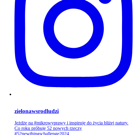
zielonawsrodludzi
Jeżdżę na #mikrowyprawy i inspiruję do życia bliżej natury.
Co roku próbuję 52 nowych rzeczy
#52newthingschallenge2024