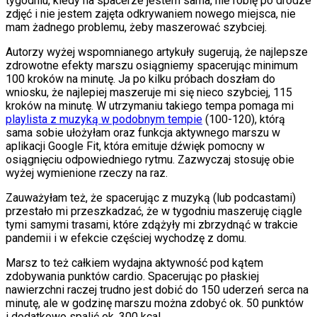
tygodniu, kiedy na spacerze jestem sama, nie robię po drodze
zdjęć i nie jestem zajęta odkrywaniem nowego miejsca, nie
mam żadnego problemu, żeby maszerować szybciej.
Autorzy wyżej wspomnianego artykuły sugerują, że najlepsze
zdrowotne efekty marszu osiągniemy spacerując minimum
100 kroków na minutę. Ja po kilku próbach doszłam do
wniosku, że najlepiej maszeruje mi się nieco szybciej, 115
kroków na minutę. W utrzymaniu takiego tempa pomaga mi
playlista z muzyką w podobnym tempie
(100-120), którą
sama sobie ułożyłam oraz funkcja aktywnego marszu w
aplikacji Google Fit, która emituje dźwięk pomocny w
osiągnięciu odpowiedniego rytmu. Zazwyczaj stosuję obie
wyżej wymienione rzeczy na raz.
Zauważyłam też, że spacerując z muzyką (lub podcastami)
przestało mi przeszkadzać, że w tygodniu maszeruję ciągle
tymi samymi trasami, które zdążyły mi zbrzydnąć w trakcie
pandemii i w efekcie częściej wychodzę z domu.
Marsz to też całkiem wydajna aktywność pod kątem
zdobywania punktów cardio. Spacerując po płaskiej
nawierzchni raczej trudno jest dobić do 150 uderzeń serca na
minutę, ale w godzinę marszu można zdobyć ok. 50 punktów
i dodatkowo spalić ok. 300 kcal.