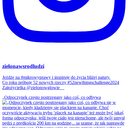
zielonawsrodludzi
Jeżdżę na #mikrowyprawy i inspiruję do życia bliżej natury.
Co roku próbuję 52 nowych rzeczy #52newthingschallenge2024
Założycielka @zielonowglowie__
„Odpoczynek często postrzegany jako coś, co odbywa