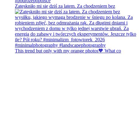
Zatęskniło mi się dziś za latem. Za chodzeniem bez
This trend but only with my orange photos🧡 What co