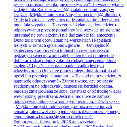
7 z 25 nowych miejsc odwiedzonych w 2025 roku. Kol