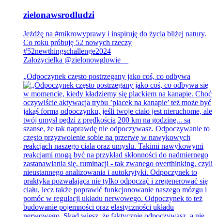
zielonawsrodludzi
Jeżdżę na #mikrowyprawy i inspiruję do życia bliżej natury.
Co roku próbuję 52 nowych rzeczy
#52newthingschallenge2024
Założycielka @zielonowglowie__
„Odpoczynek często postrzegany jako coś, co odbywa