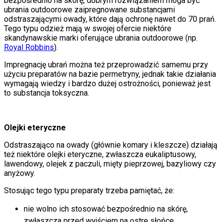
bezpośrednio na skórę, dobrym rozwiązaniem moga być
ubrania outdoorowe zaipregnowane substancjami
odstraszającymi owady, które dają ochronę nawet do 70 prań.
Tego typu odzież mają w swojej ofercie niektóre
skandynawskie marki oferujące ubrania outdoorowe (np.
Royal Robbins
).
Impregnację ubrań można też przeprowadzić samemu przy
użyciu preparatów na bazie permetryny, jednak takie działania
wymagają wiedzy i bardzo dużej ostrożności, ponieważ jest
to substancja toksyczna.
Olejki eteryczne
Odstraszająco na owady (głównie komary i kleszcze) działają
też niektóre olejki eteryczne,
zwłaszcza eukaliptusowy,
lawendowy, olejek z paczuli, mięty pieprzowej, bazyliowy czy
anyżowy.
Stosując tego typu preparaty trzeba pamiętać, że:
nie wolno ich stosować bezpośrednio na skórę,
zwłaszcza przed wyjściem na ostre słońce