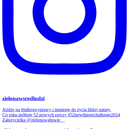
zielonawsrodludzi
Jeżdżę na #mikrowyprawy i inspiruję do życia bliżej natury.
Co roku próbuję 52 nowych rzeczy #52newthingschallenge2024
Założycielka @zielonowglowie__