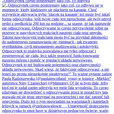
„Odpoczynek często postrzegany jako coś, co odbywa