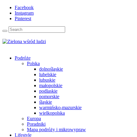
Facebook
Instagram
Pinterest
Podróże
Polska
dolnośląskie
lubelskie
lubuskie
małopolskie
podlaskie
pomorskie
śląskie
warmińsko-mazurskie
wielkopolska
Europa
Poradniki
Mapa podróży i mikrowypraw
Lifestyle