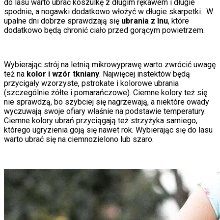
do lasu warto ubrać koszulkę z długim rękawem i długie
spodnie, a nogawki dodatkowo włożyć w długie skarpetki. W
upalne dni dobrze sprawdzają się
ubrania z lnu
, które
dodatkowo będą chronić ciało przed gorącym powietrzem.
Wybierając strój na letnią mikrowyprawę warto zwrócić uwagę
też na
kolor i wzór tkniany
. Najwięcej instektów będą
przycigały wzorzyste, pstrokate i kolorowe ubrania
(szczególnie żółte i pomarańczowe). Ciemne kolory też się
nie sprawdzą, bo szybciej się nagrzewają, a niektóre owady
wyczuwają swoje ofiary właśnie na podstawie temperatury.
Ciemne kolory ubrań przyciągają też strzyżyka sarniego,
którego ugryzienia goją się nawet rok. Wybierając się do lasu
warto ubrać się na ciemnozielono lub szaro.