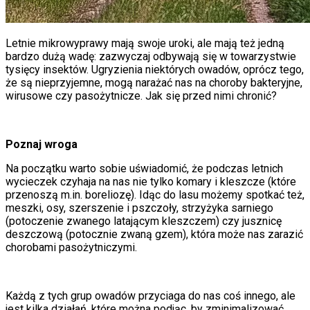
Letnie mikrowyprawy mają swoje uroki, ale mają też jedną
bardzo dużą wadę: zazwyczaj odbywają się w towarzystwie
tysięcy insektów. Ugryzienia niektórych owadów, oprócz tego,
że są nieprzyjemne, mogą narażać nas na choroby bakteryjne,
wirusowe czy pasożytnicze. Jak się przed nimi chronić?
Poznaj wroga
Na początku warto sobie uświadomić, że podczas letnich
wycieczek czyhaja na nas nie tylko komary i kleszcze (które
przenoszą m.in. boreliozę). Idąc do lasu możemy spotkać też,
meszki, osy, szerszenie i pszczoły, strzyżyka sarniego
(potoczenie zwanego latającym kleszczem) czy jusznicę
deszczową (potocznie zwaną gzem), która może nas zarazić
chorobami pasożytniczymi.
Każdą z tych grup owadów przyciaga do nas coś innego, ale
jest kilka działań, które można podjąc, by zminimalizować