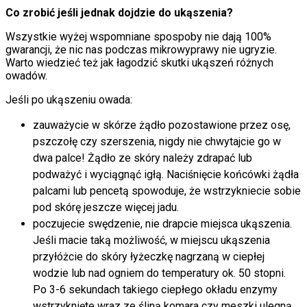
Co zrobić jeśli jednak dojdzie do ukąszenia?
Wszystkie wyżej wspomniane spospoby nie dają 100%
gwarancji, że nic nas podczas mikrowyprawy nie ugryzie.
Warto wiedzieć też jak łagodzić skutki ukąszeń różnych
owadów.
Jeśli po ukąszeniu owada:
zauważycie w skórze żądło pozostawione przez osę,
pszczołę czy szerszenia, nigdy nie chwytajcie go w
dwa palce! Żądło ze skóry należy zdrapać lub
podważyć i wyciągnąć igłą. Naciśnięcie końcówki żądła
palcami lub pencetą spowoduje, że wstrzykniecie sobie
pod skórę jeszcze więcej jadu.
poczujecie swędzenie, nie drapcie miejsca ukąszenia.
Jeśli macie taką możliwość, w miejscu ukąszenia
przyłóżcie do skóry łyżeczkę nagrzaną w ciepłej
wodzie lub nad ogniem do temperatury ok. 50 stopni.
Po 3-6 sekundach takiego ciepłego okładu enzymy
wstrzyknięte wraz ze śliną komara czy meszki ulegną