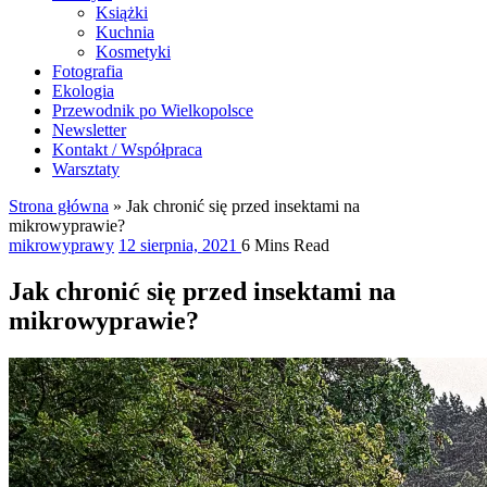
Książki
Kuchnia
Kosmetyki
Fotografia
Ekologia
Przewodnik po Wielkopolsce
Newsletter
Kontakt / Współpraca
Warsztaty
Strona główna
»
Jak chronić się przed insektami na
mikrowyprawie?
mikrowyprawy
12 sierpnia, 2021
6 Mins Read
Jak chronić się przed insektami na
mikrowyprawie?