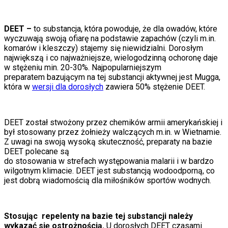
DEET –
to substancja, która powoduje, że dla owadów,
które
wyczuwają swoją ofiarę na podstawie zapachów (czyli m.in.
komarów i kleszczy) stajemy się niewidzialni. Dorosłym
największą i co najważniejsze, wielogodzinną ochoronę daje
w stężeniu min. 20-30%. Najpopularniejszym
preparatem bazującym na tej substancji aktywnej jest Mugga,
która w
wersji dla dorosłych
zawiera 50% stężenie DEET.
DEET został stwożony przez chemików armii amerykańskiej i
był stosowany przez żołnieży walczących m.in. w Wietnamie.
Z uwagi na swoją wysoką skuteczność, preparaty na bazie
DEET polecane są
do stosowania w strefach występowania malarii i w bardzo
wilgotnym klimacie. DEET jest substancją wodoodporną, co
jest dobrą wiadomością dla miłośników sportów wodnych.
Stosując repelenty na bazie tej substancji należy
wykazać się ostrożnością.
U dorosłych DEET czasami