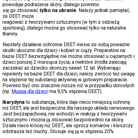
powoduje podrażenia skóry, dlatego powinno
się go stosować
tylko na ubranie
. Należy jednak pamiętać,
że DEET może
reagować z tworzywami sztucznymi (w tym z odzieżą
sportową), dlatego można go stosować tylko na naturalne
tkaniny.
Niestety działanie ochronne DEET niesie ze sobą poważne
skutki uboczne dla dzieci i kobiet w ciąży. Preparatów na
bazie DEET bezwzględnie nie można stosować u ciężarnych i
dzieci poniżej 2 miesiąca życia, a niektóre źródła zalecają
zaczekać aż dziecko skończy nawet 12 lat. Wybierając
repelenty na bazie DEET dla dzieci, należy zwrócić też uwagę
na stężenie tej substancji aktywnej w gotowym preparacie.
Powinno być ono znacznie niższe niż w przypadku dorosłych
(np.
Mugga dla dziec
i ma 9,5% stężenia DEET).
Ikarydyna
to substancja
,
która daje nieco mniejszą ochronę
niż DEET, ale jest bezpieczna dla naszego układu nerwowego.
Jest bezzapachowa, nie wchodzi w reakcję z tworzywami
sztucznymi i można ją stosować bezpośrednio na skórę.
Działa nieco krócej niż DEET
,
ale oprócz komarów i kleszczy
odstrasza też muchy
.
Stosuje się ją w stężeniu 20%.