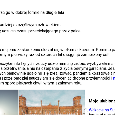
 go w dobrej formie na długie lata
bardziej szczęśliwym człowiekiem
ę uczucia czasu przeciekającego przez palce
ku mojemu zaskoczeniu okazał się wielkim sukcesem. Pomimo pan
samym pierwszy raz od czterech lat osiągnąć zamierzony cel!
aczyłam ile fajnych rzeczy udało nam się zrobić, wyzbywałam si
 przetrwanie, a nie na czerpanie z życia pełnymi garściami. Jes
h planów nie udało mi się zrealizować, pandemia kosztowała mn
jeszcze bardziej nauczyłam się doceniać drobne przyjemności i
em sporo pięknych chwil w tym szalonym roku.
Moje ulubion
Wakacje na Su
tam jest piękni