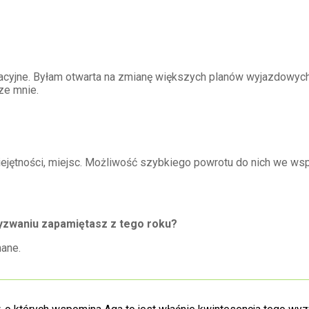
acyjne. Byłam otwarta na zmianę większych planów wyjazdowych a
ze mnie.
jętności, miejsc. Możliwość szybkiego powrotu do nich we ws
yzwaniu zapamiętasz z tego roku?
ane.