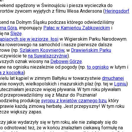
ekend spędzony w Świnoujściu i piesza wycieczka do
urortów żywcem wyjętych z filmu Wesa Andersona (
Heringsdorf
end na Dolnym Śląsku podczas którego odwiedziliśmy
rna Góra
, imponujący
Pałac w Kamieńcu Ząbkowickim
i
ię na
Ślężę
.
ąpiących się w jeziorze łosi
w Wigierskim Parku Narodowym.
ka rowerowego na samochód i nasze pierwsze dalsze
rowe (np.
Szlakiem Kosynierów
, w
Drawieńskim Parku
oczywiście te
na Suwalszczyźnie
).
wszych oznak wiosny na
Dębowej Górze
.
ne na ognisku niezależnie od pogody (np.
to ognisko
w lutym i
a z kociołka
)
ielu lat kąpiel w zimnym Bałtyku w towarzystwie
dmuchanej
nie nowych, wielkopolskich i mazurskich plaż (np. tej w
Lginiu
)
kuteczniałam jeszcze więcej pływania. W tym roku pływałam
ąd przeprowadziliśmy się z Mazur do Poznania!
odzielną produkcję
syropu z kwiatów czarnego bzu
, który
i prawie każdą zimową herbatę. Jest przepyszny! W tym roku
szcze większy zapas.
zy jakie wydarzyły się w tym roku, ale nie załapały się do
o odnotować też, że w końcu znalazłam ciekawą formułę na