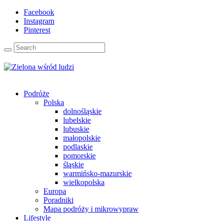
Facebook
Instagram
Pinterest
Podróże
Polska
dolnośląskie
lubelskie
lubuskie
małopolskie
podlaskie
pomorskie
śląskie
warmińsko-mazurskie
wielkopolska
Europa
Poradniki
Mapa podróży i mikrowypraw
Lifestyle