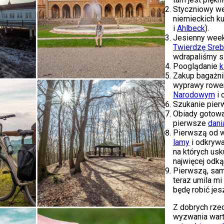
Styczniowy we
niemieckich k
i
Ahlbeck
).
Jesienny week
Twierdzę Sreb
wdrapaliśmy s
Pooglądanie
k
Zakup bagażni
wyprawy rowe
Narodowy
m
i 
Szukanie pier
Obiady gotowa
pierwsze
dani
Pierwszą od w
lamy
i odkrywa
na których us
najwięcej odk
Pierwszą, sam
teraz umila m
będę robić je
Z dobrych rzec
wyzwania wart