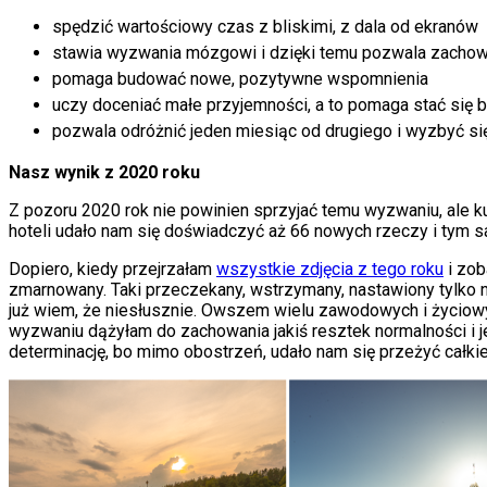
spędzić wartościowy czas z bliskimi, z dala od ekranów
stawia wyzwania mózgowi i dzięki temu pozwala zachować
pomaga budować nowe, pozytywne wspomnienia
uczy doceniać małe przyjemności, a to pomaga stać się 
pozwala odróżnić jeden miesiąc od drugiego i wyzbyć si
Nasz wynik z 2020 roku
Z pozoru 2020 rok nie powinien sprzyjać temu wyzwaniu, ale 
hoteli udało nam się doświadczyć aż 66 nowych rzeczy i tym 
Dopiero, kiedy przejrzałam
wszystkie zdjęcia z tego roku
i zob
zmarnowany. Taki przeczekany, wstrzymany, nastawiony tylko na
już wiem, że niesłusznie. Owszem wielu zawodowych i życiowyc
wyzwaniu dążyłam do zachowania jakiś resztek normalności i 
determinację, bo mimo obostrzeń, udało nam się przeżyć całki