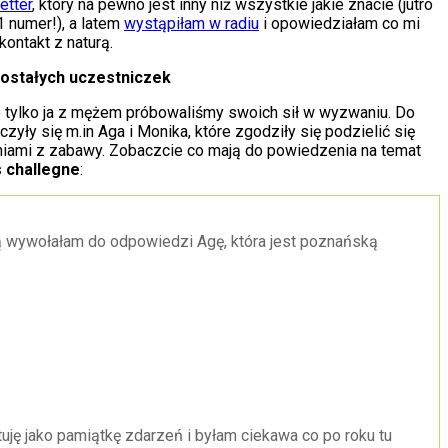
etter
, który na pewno jest inny niż wszystkie jakie znacie (jutro
1 numer!), a latem
wystąpiłam w radiu
i opowiedziałam co mi
kontakt z naturą.
ostałych uczestniczek
e tylko ja z mężem próbowaliśmy swoich sił w wyzwaniu. Do
zyły się m.in Aga i Monika, które zgodziły się podzielić się
iami z zabawy. Zobaczcie co mają do powiedzenia na temat
s challegne
:
 wywołałam do odpowiedzi Agę, która jest poznańską
uję jako pamiątkę zdarzeń i byłam ciekawa co po roku tu