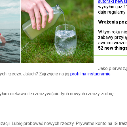
autorski newsl
wysyłam już 1
daje regularny 
Wrażenia poz
W tym roku ni
zabawy przyłąc
swoimi wrażen
52 new thing
Jako pierwszą
h rzeczy. Jakich? Zajrzyjcie na jej
profil na instagramie
.
yłam ciekawa ile rzeczywiście tych nowych rzeczy zrobię.
zacji. Lubię próbować nowych rzeczy. Prywatne konto na IG trakt