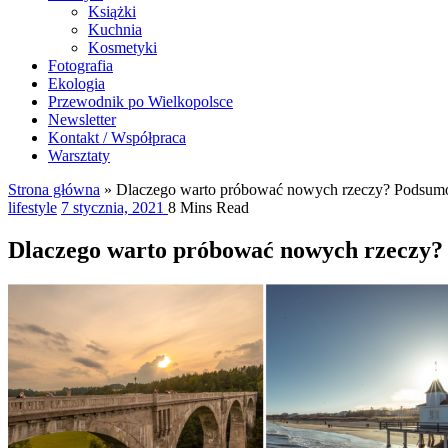
Książki
Kuchnia
Kosmetyki
Fotografia
Ekologia
Przewodnik po Wielkopolsce
Newsletter
Kontakt / Współpraca
Warsztaty
Strona główna
»
Dlaczego warto próbować nowych rzeczy? Podsumo
lifestyle
7 stycznia, 2021
8 Mins Read
Dlaczego warto próbować nowych rzeczy? 